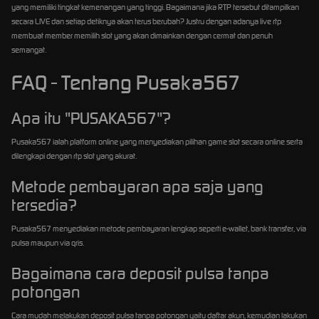
yang memiliki tingkat kemenangan yang tinggi. Bagaimana jika RTP tersebut ditampilkan
secara LIVE dan setiap detiknya akan terus berubah? Justru dengan adanya live rtp
membuat member memilih slot yang akan dimainkan dengan cermat dan penuh
semangat.
FAQ - Tentang Pusaka567
Apa itu "PUSAKA567"?
Pusaka567 ialah platform online yang menyediakan pilihan game slot secara online serta
dilengkapi dengan rtp slot yang akurat.
Metode pembayaran apa saja yang
tersedia?
Pusaka567 menyediakan metode pembayaran lengkap seperti e-wallet, bank transfer, via
pulsa maupun via qris.
Bagaimana cara deposit pulsa tanpa
potongan
Cara mudah melakukan deposit pulsa tanpa potongan yaitu daftar akun, kemudian lakukan