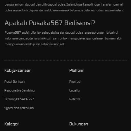
pengisian form deposit dan pilih deposit pulsa. Selanjutnya kamu tinggal transfer nominal
pulsa sesuai form deposit dan saldo akan masuk beberapa detik kemudian secara instan.
Apakah Pusaka567 Berlisensi?
Pusaka567 sudah ditunjuk sebagai situs slot deposit pulsa tanpa potongan terbaik di
Indonesia yang sudah memiliki izin resmi untuk menyediakan pengalaman bermain slot
menggunakan saldo pulsa sebagai uang asli.
Kebijaksanaan
Platform
Pusat Bantuan
Promosi
Responsible Gambling
Loyalty
Tentang PUSAKA567
Referral
Syarat dan Ketentuan
Kategori
Dukungan