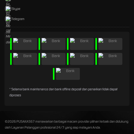
Skype
Telegram
* Selama bank maintenance dan bank offline deposit dan penarikan tidak dapat
diproses
©2026 PUSAKA567 menawarkan berbagai macam provider pilihan terbaik dan didukung
oleh Layanan Pelanggan profesional 24/7 yang siap melayani Anda.