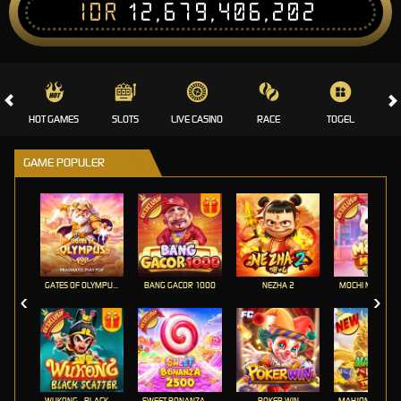
IDR
12,679,406,202
HOT GAMES
SLOTS
LIVE CASINO
RACE
TOGEL
OL
GAME POPULER
GATES OF OLYMPUS POP
BANG GACOR 1000
NEZHA 2
MOCHI MANIA 1
WUKONG - BLACK SCATTER
SWEET BONANZA 2500
POKER WIN