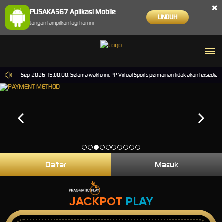
×
PUSAKA567 Aplikasi Mobile
UNDUH
Jangan tampilkan lagi hari ini
mpai 30-Sep-2026 15.00.00. Selama waktu ini, PP Virtual Sports permainan tidak akan tersedia
Daftar
Masuk
JACKPOT
PLAY