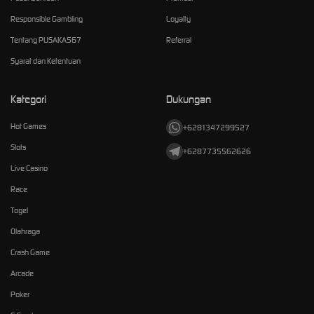
Responsible Gambling
Loyalty
Tentang PUSAKA567
Referral
Syarat dan Ketentuan
Kategori
Dukungan
Hot Games
+6281347299527
Slots
+6287735562626
Live Casino
Race
Togel
Olahraga
Crash Game
Arcade
Poker