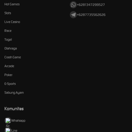
Hot Games
+6281347299527
Slots
+6287735562626
Live Casino
Race
Togel
Olahraga
Crash Game
Arcade
Poker
E-Sports
Sabung Ayam
Komunitas
Whatsapp
Line