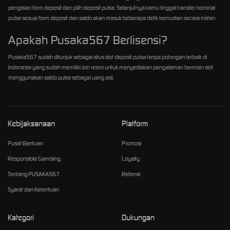
pengisian form deposit dan pilih deposit pulsa. Selanjutnya kamu tinggal transfer nominal
pulsa sesuai form deposit dan saldo akan masuk beberapa detik kemudian secara instan.
Apakah Pusaka567 Berlisensi?
Pusaka567 sudah ditunjuk sebagai situs slot deposit pulsa tanpa potongan terbaik di
Indonesia yang sudah memiliki izin resmi untuk menyediakan pengalaman bermain slot
menggunakan saldo pulsa sebagai uang asli.
Kebijaksanaan
Platform
Pusat Bantuan
Promosi
Responsible Gambling
Loyalty
Tentang PUSAKA567
Referral
Syarat dan Ketentuan
Kategori
Dukungan