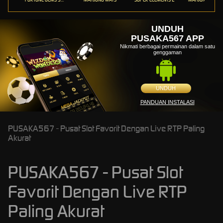
UNDUH
PUSAKA567 APP
Nikmati berbagai permainan dalam satu
genggaman
UNDUH
PANDUAN INSTALASI
PUSAKA567 - Pusat Slot Favorit Dengan Live RTP Paling
Akurat
PUSAKA567 - Pusat Slot
Favorit Dengan Live RTP
Paling Akurat