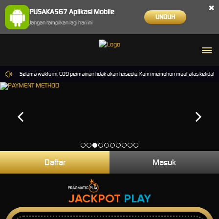
×
PUSAKA567 Aplikasi Mobile
UNDUH
Jangan tampilkan lagi hari ini
0.00. Selama waktu ini, CQ9 permainan tidak akan tersedia. Kami memohon maaf atas ketidakn
Daftar
Masuk
JACKPOT
PLAY