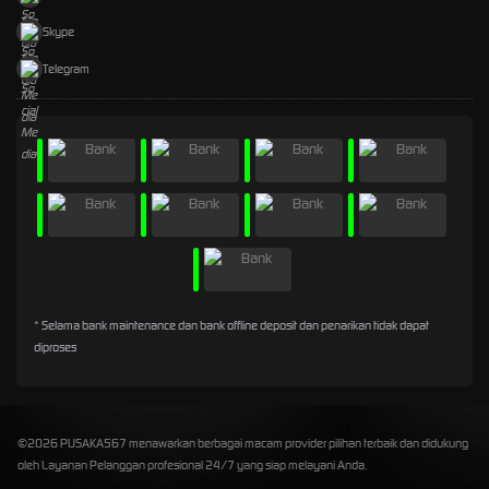
Skype
Telegram
* Selama bank maintenance dan bank offline deposit dan penarikan tidak dapat
diproses
©2026 PUSAKA567 menawarkan berbagai macam provider pilihan terbaik dan didukung
oleh Layanan Pelanggan profesional 24/7 yang siap melayani Anda.