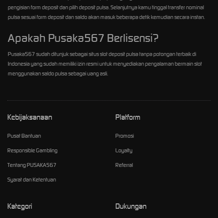
pengisian form deposit dan pilih deposit pulsa. Selanjutnya kamu tinggal transfer nominal
pulsa sesuai form deposit dan saldo akan masuk beberapa detik kemudian secara instan.
Apakah Pusaka567 Berlisensi?
Pusaka567 sudah ditunjuk sebagai situs slot deposit pulsa tanpa potongan terbaik di
Indonesia yang sudah memiliki izin resmi untuk menyediakan pengalaman bermain slot
menggunakan saldo pulsa sebagai uang asli.
Kebijaksanaan
Platform
Pusat Bantuan
Promosi
Responsible Gambling
Loyalty
Tentang PUSAKA567
Referral
Syarat dan Ketentuan
Kategori
Dukungan