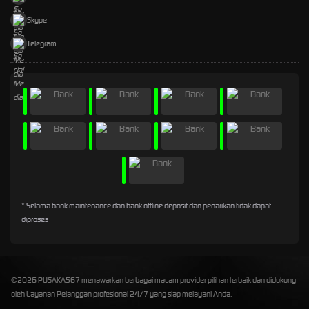
Skype
Telegram
* Selama bank maintenance dan bank offline deposit dan penarikan tidak dapat
diproses
©2026 PUSAKA567 menawarkan berbagai macam provider pilihan terbaik dan didukung
oleh Layanan Pelanggan profesional 24/7 yang siap melayani Anda.