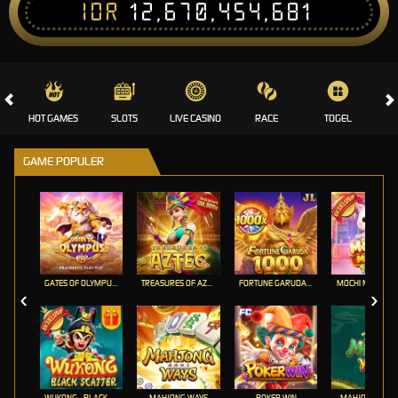
IDR
12,670,454,681
HOT GAMES
SLOTS
LIVE CASINO
RACE
TOGEL
OL
GAME POPULER
GATES OF OLYMPUS POP
TREASURES OF AZTEC
FORTUNE GARUDA 1000
MOCHI MANIA 1
WUKONG - BLACK SCATTER
MAHJONG WAYS
POKER WIN
MAHJONG WAYS