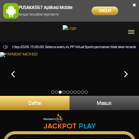
×
PUSAKA567 Aplikasi Mobile
UNDUH
Jangan tampilkan lagi hari ini
mpai 30-Sep-2026 15.00.00. Selama waktu ini, PP Virtual Sports permainan tidak akan tersedia
Daftar
Masuk
JACKPOT
PLAY