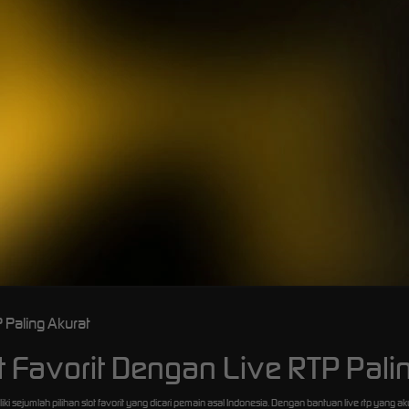
 Paling Akurat
 Favorit Dengan Live RTP Pali
ki sejumlah pilihan slot favorit yang dicari pemain asal Indonesia. Dengan bantuan live rtp ya