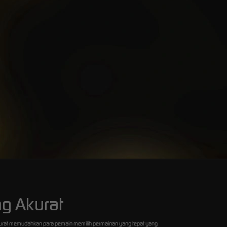
Pindai kod
untuk Un
Android 
ng Akurat
ng akurat memudahkan para pemain memilih permainan yang tepat yang