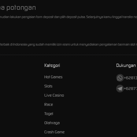
pa potongan
dian lakukan pengisian form deposit dan pilih deposit pulsa. Selanjutnya kamu tinggal transfer 
 terbaik di Indonesia yang sudah memiliki izin resmi untuk menyediakan pengalaman bermain slot
Kategori
Dukungan
Hot Games
+6281
Slots
+6287
Live Casino
Race
Togel
Olahraga
Crash Game