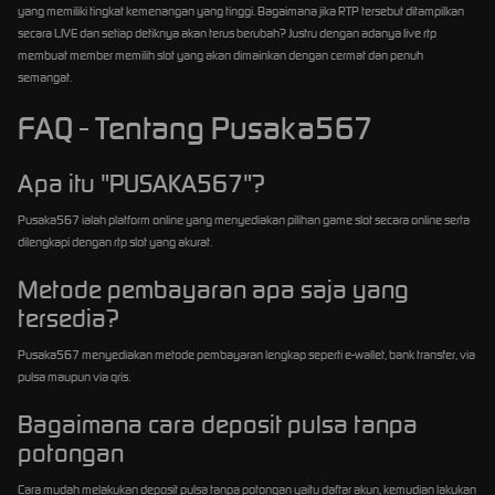
yang memiliki tingkat kemenangan yang tinggi. Bagaimana jika RTP tersebut ditampilkan
secara LIVE dan setiap detiknya akan terus berubah? Justru dengan adanya live rtp
membuat member memilih slot yang akan dimainkan dengan cermat dan penuh
semangat.
FAQ - Tentang Pusaka567
Apa itu "PUSAKA567"?
Pusaka567 ialah platform online yang menyediakan pilihan game slot secara online serta
dilengkapi dengan rtp slot yang akurat.
Metode pembayaran apa saja yang
tersedia?
Pusaka567 menyediakan metode pembayaran lengkap seperti e-wallet, bank transfer, via
pulsa maupun via qris.
Bagaimana cara deposit pulsa tanpa
potongan
Cara mudah melakukan deposit pulsa tanpa potongan yaitu daftar akun, kemudian lakukan