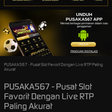
UNDUH
PUSAKA567 APP
Nikmati berbagai permainan dalam satu
genggaman
UNDUH
PANDUAN INSTALASI
PUSAKA567 - Pusat Slot Favorit Dengan Live RTP Paling
Akurat
PUSAKA567 - Pusat Slot
Favorit Dengan Live RTP
Paling Akurat