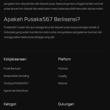
pengisian form deposit dan pilih deposit pulsa. Selanjutnya kamu tinggal transfer nominal
pulsa sesuai form deposit dan saldo akan masuk beberapa detik kemudian secara instan.
Apakah Pusaka567 Berlisensi?
Pusaka567 sudah ditunjuk sebagai situs slot deposit pulsa tanpa potongan terbaik di
Indonesia yang sudah memiliki izin resmi untuk menyediakan pengalaman bermain slot
menggunakan saldo pulsa sebagai uang asli.
Kebijaksanaan
Platform
Pusat Bantuan
Promosi
Responsible Gambling
Loyalty
Tentang PUSAKA567
Referral
Syarat dan Ketentuan
Kategori
Dukungan