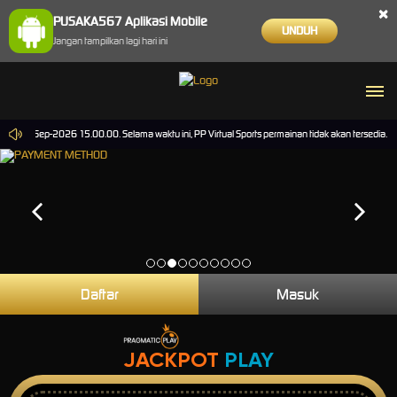
×
PUSAKA567 Aplikasi Mobile
UNDUH
Jangan tampilkan lagi hari ini
pai 30-Sep-2026 15.00.00. Selama waktu ini, PP Virtual Sports permainan tidak akan tersedia.
Daftar
Masuk
JACKPOT
PLAY