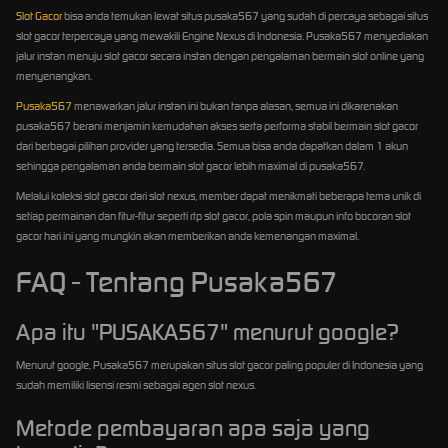
Slot Gacor
bisa anda temukan lewat situs pusaka567 yang sudah di percaya sebagai situs
slot gacor terpercaya yang mewakili Engine Nexus di Indonesia. Pusaka567 menyediakan
jalur instan menuju slot gacor secara instan dengan pengalaman bermain slot online yang
menyenangkan.
Pusaka567
menawarkan jalur instan ini bukan tanpa alasan, semua ini dikarenakan
pusaka567 berani menjamin kemudahan akses serta performa stabil bermain slot gacor
dari berbagai pilihan provider yang tersedia. Semua bisa anda dapatkan dalam 1 akun
sehingga pengalaman anda bermain slot gacor lebih maximal di pusaka567.
Melalui koleksi slot gacor dari slot nexus, member dapat menikmati beberapa tema unik di
setiap permainan dan fitur-fitur seperti rtp slot gacor, pola spin maupun info bocoran slot
gacor hari ini yang mungkin akan memberikan anda kemenangan maximal.
FAQ - Tentang Pusaka567
Apa itu "PUSAKA567" menurut google?
Menurut google, Pusaka567 merupakan situs slot gacor paling populer di Indonesia yang
sudah memiliki lisensi resmi sebagai agen slot nexus.
Metode pembayaran apa saja yang