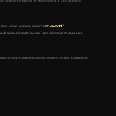
ng akurat memudahkan para pemain memilih permainan yang tepat yang
an mudah dengan cara daftar akun lewat
link pusaka567
.
 Indonesia dengan mata uang Rupiah. Sehingga ini menjadi alasan
ilkan secara LIVE dan setiap detiknya akan terus berubah? Justru dengan