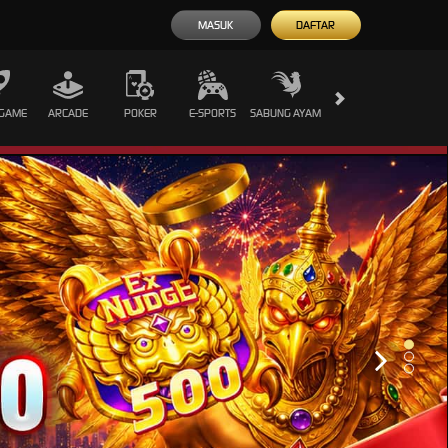
MASUK
DAFTAR
 GAME
ARCADE
POKER
E-SPORTS
SABUNG AYAM
PROMOSI