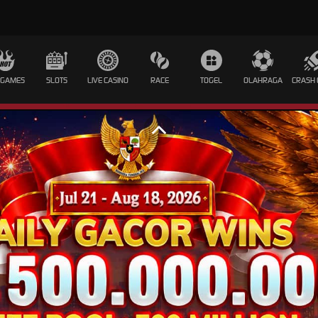
 GAMES
SLOTS
LIVE CASINO
RACE
TOGEL
OLAHRAGA
CRASH