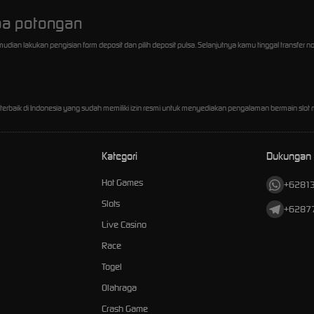
pa potongan
dian lakukan pengisian form deposit dan pilih deposit pulsa. Selanjutnya kamu tinggal transfer 
 terbaik di Indonesia yang sudah memiliki izin resmi untuk menyediakan pengalaman bermain slot
Kategori
Dukungan
Hot Games
+6281
Slots
+6287
Live Casino
Race
Togel
Olahraga
Crash Game