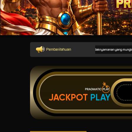
Pemberitahuan
 permainan tidak akan tersedia. Kami memohon maaf atas ketidaknyamanan yang mungkin ditimbul
JACKPOT
PLAY