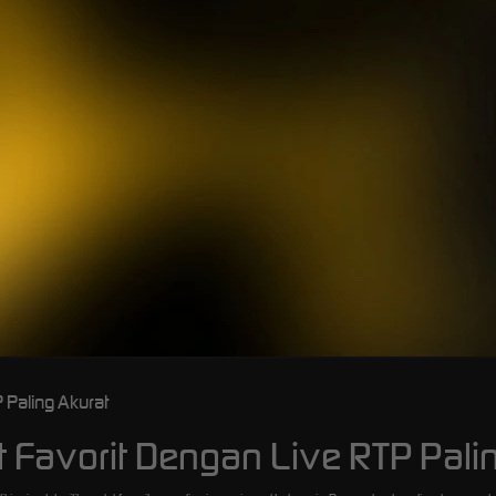
 Paling Akurat
 Favorit Dengan Live RTP Pali