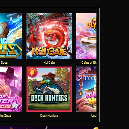
e Zeus
Koi Gate
Gates of Olympus Roulette
ter Zeus
Duck Hunters
Lucky Neko