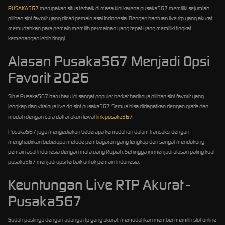
PUSAKA567
merupakan situs terbaik di masa kini karena pusaka567 memiliki sejumlah
pilihan slot favorit yang dicari pemain asal Indonesia. Dengan bantuan live rtp yang akurat
memudahkan para pemain memilih permainan yang tepat yang memiliki tingkat
kemenangan lebih tinggi.
Alasan Pusaka567 Menjadi Opsi
Favorit 2026
Situs Pusaka567 baru baru ini sangat populer berkat hadirnya pilihan slot favorit yang
lengkap dan viralnya live rtp slot pusaka567. Semua bisa didapatkan dengan gratis dan
mudah dengan cara daftar akun lewat
link pusaka567
.
Pusaka567 juga menyediakan beberapa kemudahan dalam transaksi dengan
menghadirkan beberapa metode pembayaran yang lengkap dan sangat mendukung
pemain asal Indonesia dengan mata uang Rupiah. Sehingga ini menjadi alasan paling kuat
pusaka567 menjadi opsi terbaik untuk pemain Indonesia.
Keuntungan Live RTP Akurat -
Pusaka567
Sudah pastinya dengan adanya rtp yang akurat, memudahkan member memilih slot online