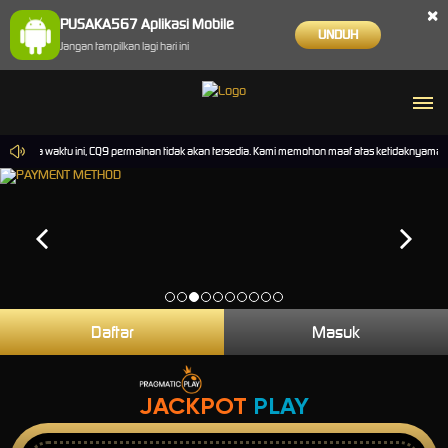
×
PUSAKA567 Aplikasi Mobile
UNDUH
Jangan tampilkan lagi hari ini
Selama waktu ini, CQ9 permainan tidak akan tersedia. Kami memohon maaf atas ketidaknyamanan
Daftar
Masuk
JACKPOT
PLAY