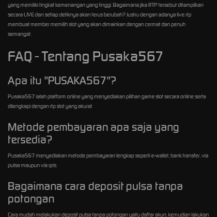
yang memiliki tingkat kemenangan yang tinggi. Bagaimana jika RTP tersebut ditampilkan
secara LIVE dan setiap detiknya akan terus berubah? Justru dengan adanya live rtp
membuat member memilih slot yang akan dimainkan dengan cermat dan penuh
semangat.
FAQ - Tentang Pusaka567
Apa itu "PUSAKA567"?
Pusaka567 ialah platform online yang menyediakan pilihan game slot secara online serta
dilengkapi dengan rtp slot yang akurat.
Metode pembayaran apa saja yang
tersedia?
Pusaka567 menyediakan metode pembayaran lengkap seperti e-wallet, bank transfer, via
pulsa maupun via qris.
Bagaimana cara deposit pulsa tanpa
potongan
Cara mudah melakukan deposit pulsa tanpa potongan yaitu daftar akun, kemudian lakukan