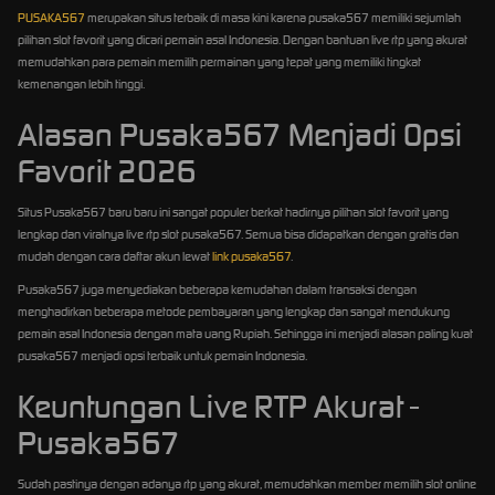
PUSAKA567
merupakan situs terbaik di masa kini karena pusaka567 memiliki sejumlah
pilihan slot favorit yang dicari pemain asal Indonesia. Dengan bantuan live rtp yang akurat
memudahkan para pemain memilih permainan yang tepat yang memiliki tingkat
kemenangan lebih tinggi.
Alasan Pusaka567 Menjadi Opsi
Favorit 2026
Situs Pusaka567 baru baru ini sangat populer berkat hadirnya pilihan slot favorit yang
lengkap dan viralnya live rtp slot pusaka567. Semua bisa didapatkan dengan gratis dan
mudah dengan cara daftar akun lewat
link pusaka567
.
Pusaka567 juga menyediakan beberapa kemudahan dalam transaksi dengan
menghadirkan beberapa metode pembayaran yang lengkap dan sangat mendukung
pemain asal Indonesia dengan mata uang Rupiah. Sehingga ini menjadi alasan paling kuat
pusaka567 menjadi opsi terbaik untuk pemain Indonesia.
Keuntungan Live RTP Akurat -
Pusaka567
Sudah pastinya dengan adanya rtp yang akurat, memudahkan member memilih slot online