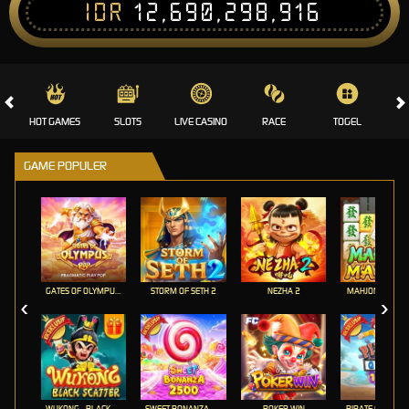
IDR
12,690,298,916
HOT GAMES
SLOTS
LIVE CASINO
RACE
TOGEL
OL
GAME POPULER
GATES OF OLYMPUS POP
STORM OF SETH 2
NEZHA 2
MAHJONG MAX
WUKONG - BLACK SCATTER
SWEET BONANZA 2500
POKER WIN
PIRATE QUEST 1