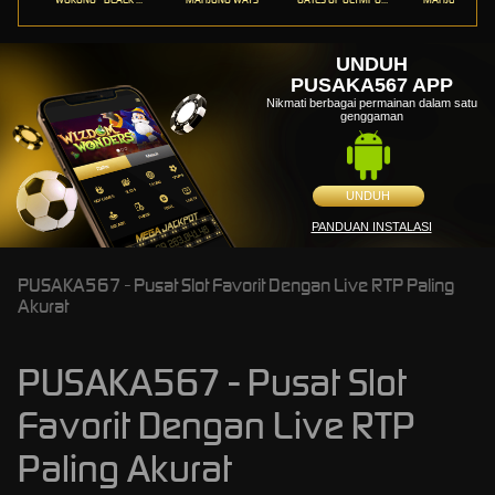
UNDUH
PUSAKA567 APP
Nikmati berbagai permainan dalam satu
genggaman
UNDUH
PANDUAN INSTALASI
PUSAKA567 - Pusat Slot Favorit Dengan Live RTP Paling
Akurat
PUSAKA567 - Pusat Slot
Favorit Dengan Live RTP
Paling Akurat