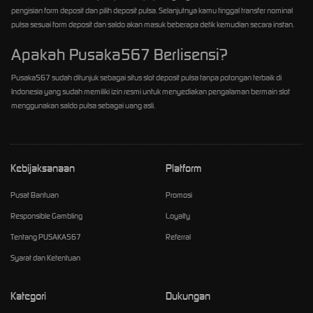
pengisian form deposit dan pilih deposit pulsa. Selanjutnya kamu tinggal transfer nominal
pulsa sesuai form deposit dan saldo akan masuk beberapa detik kemudian secara instan.
Apakah Pusaka567 Berlisensi?
Pusaka567 sudah ditunjuk sebagai situs slot deposit pulsa tanpa potongan terbaik di
Indonesia yang sudah memiliki izin resmi untuk menyediakan pengalaman bermain slot
menggunakan saldo pulsa sebagai uang asli.
Kebijaksanaan
Platform
Pusat Bantuan
Promosi
Responsible Gambling
Loyalty
Tentang PUSAKA567
Referral
Syarat dan Ketentuan
Kategori
Dukungan