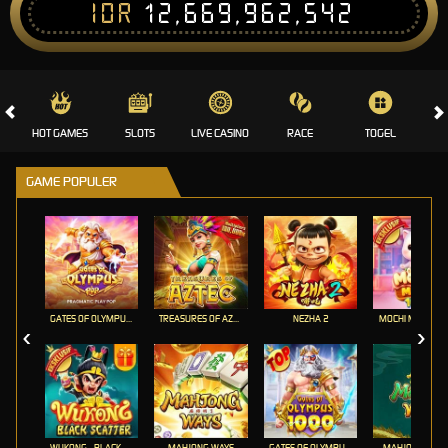
IDR
12,669,962,542
HOT GAMES
SLOTS
LIVE CASINO
RACE
TOGEL
OL
GAME POPULER
GATES OF OLYMPUS POP
TREASURES OF AZTEC
NEZHA 2
MOCHI MANIA 1
WUKONG - BLACK SCATTER
MAHJONG WAYS
GATES OF OLYMPUS 1000
MAHJONG WAYS