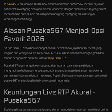
PUSAKA567
merupakan situs terbaik di masa kini karena pusaka567 memiliki sejumlah
pilihan slot favorit yang dicari pemain asal Indonesia. Dengan bantuan live rtp yang akurat
memudahkan para pemain memilih permainan yang tepat yang memiliki tingkat
kemenangan lebih tinggi.
Alasan Pusaka567 Menjadi Opsi
Favorit 2026
Situs Pusaka567 baru baru ini sangat populer berkat hadirnya pilihan slot favorit yang
lengkap dan viralnya live rtp slot pusaka567. Semua bisa didapatkan dengan gratis dan
mudah dengan cara daftar akun lewat
link pusaka567
.
Pusaka567 juga menyediakan beberapa kemudahan dalam transaksi dengan
menghadirkan beberapa metode pembayaran yang lengkap dan sangat mendukung
pemain asal Indonesia dengan mata uang Rupiah. Sehingga ini menjadi alasan paling kuat
pusaka567 menjadi opsi terbaik untuk pemain Indonesia.
Keuntungan Live RTP Akurat -
Pusaka567
Sudah pastinya dengan adanya rtp yang akurat, memudahkan member memilih slot online