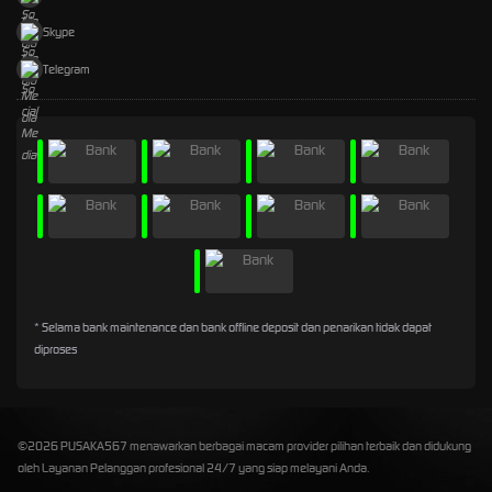
Skype
Telegram
* Selama bank maintenance dan bank offline deposit dan penarikan tidak dapat
diproses
©2026 PUSAKA567 menawarkan berbagai macam provider pilihan terbaik dan didukung
oleh Layanan Pelanggan profesional 24/7 yang siap melayani Anda.