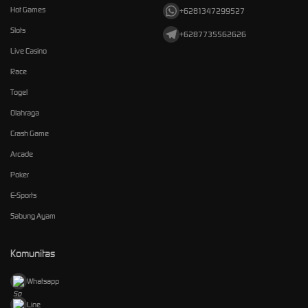
Hot Games
+6281347299527
Slots
+6287735562626
Live Casino
Race
Togel
Olahraga
Crash Game
Arcade
Poker
E-Sports
Sabung Ayam
Komunitas
Whatsapp
Line