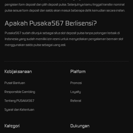
pengisian form deposit dan pilih deposit pulsa. Selanjutnya kamu tinggal transfer nominal
pulsa sesuai form deposit dan saldo akan masuk beberapa detik kemudian secara instan.
Apakah Pusaka567 Berlisensi?
Pusaka567 sudah ditunjuk sebagai situs slot deposit pulsa tanpa potongan terbaik di
Indonesia yang sudah memiliki izin resmi untuk menyediakan pengalaman bermain slot
menggunakan saldo pulsa sebagai uang asli.
Kebijaksanaan
Platform
Pusat Bantuan
Promosi
Responsible Gambling
Loyalty
Tentang PUSAKA567
Referral
Syarat dan Ketentuan
Kategori
Dukungan