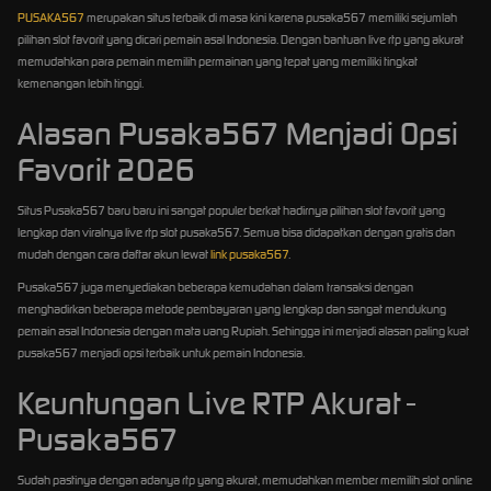
PUSAKA567
merupakan situs terbaik di masa kini karena pusaka567 memiliki sejumlah
pilihan slot favorit yang dicari pemain asal Indonesia. Dengan bantuan live rtp yang akurat
memudahkan para pemain memilih permainan yang tepat yang memiliki tingkat
kemenangan lebih tinggi.
Alasan Pusaka567 Menjadi Opsi
Favorit 2026
Situs Pusaka567 baru baru ini sangat populer berkat hadirnya pilihan slot favorit yang
lengkap dan viralnya live rtp slot pusaka567. Semua bisa didapatkan dengan gratis dan
mudah dengan cara daftar akun lewat
link pusaka567
.
Pusaka567 juga menyediakan beberapa kemudahan dalam transaksi dengan
menghadirkan beberapa metode pembayaran yang lengkap dan sangat mendukung
pemain asal Indonesia dengan mata uang Rupiah. Sehingga ini menjadi alasan paling kuat
pusaka567 menjadi opsi terbaik untuk pemain Indonesia.
Keuntungan Live RTP Akurat -
Pusaka567
Sudah pastinya dengan adanya rtp yang akurat, memudahkan member memilih slot online