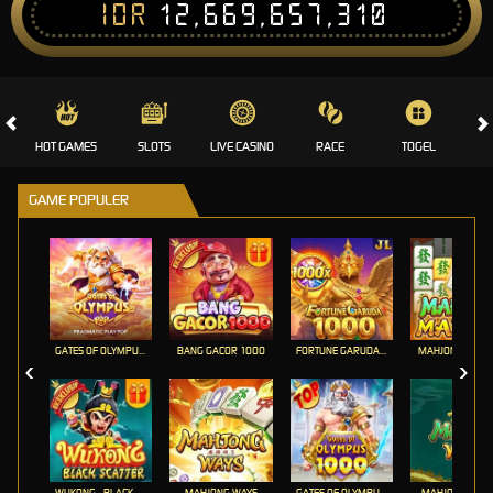
IDR
12,669,657,310
HOT GAMES
SLOTS
LIVE CASINO
RACE
TOGEL
OL
GAME POPULER
GATES OF OLYMPUS POP
BANG GACOR 1000
FORTUNE GARUDA 1000
MAHJONG MAX
WUKONG - BLACK SCATTER
MAHJONG WAYS
GATES OF OLYMPUS 1000
MAHJONG WAYS