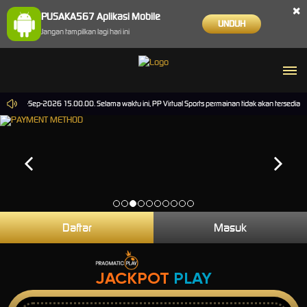
×
PUSAKA567 Aplikasi Mobile
UNDUH
Jangan tampilkan lagi hari ini
pai 30-Sep-2026 15.00.00. Selama waktu ini, PP Virtual Sports permainan tidak akan tersedia.
Daftar
Masuk
JACKPOT
PLAY