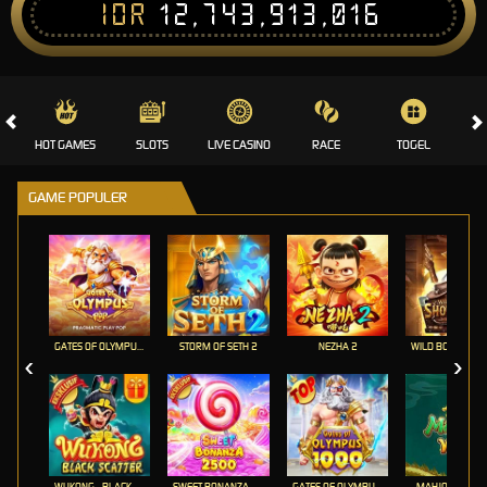
IDR
12,743,913,016
HOT GAMES
SLOTS
LIVE CASINO
RACE
TOGEL
OL
GAME POPULER
GATES OF OLYMPUS POP
STORM OF SETH 2
NEZHA 2
WUKONG - BLACK SCATTER
SWEET BONANZA 2500
GATES OF OLYMPUS 1000
MAHJONG WAYS