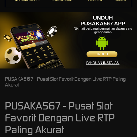
UNDUH
PUSAKA567 APP
Nikmati berbagai permainan dalam satu
genggaman
UNDUH
PANDUAN INSTALASI
PUSAKA567 - Pusat Slot Favorit Dengan Live RTP Paling
Akurat
PUSAKA567 - Pusat Slot
Favorit Dengan Live RTP
Paling Akurat