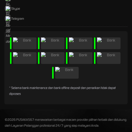
Skype
Telegram
* Selama bank maintenance dan bank offline deposit dan penarikan tidak dapat
diproses
©2026 PUSAKA567 menawarkan berbagai macam provider pilihan terbaik dan didukung
oleh Layanan Pelanggan profesional 24/7 yang siap melayani Anda.