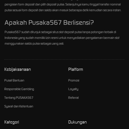
pengisian form deposit dan pilih deposit pulsa. Selanjutnya kamu tinggal transfer nominal
pulsa sesuai form deposit dan saldo akan masuk beberapa detik kemudian secara instan.
Apakah Pusaka567 Berlisensi?
Pusaka567 sudah ditunjuk sebagai situs slot deposit pulsa tanpa potongan terbaik di
Indonesia yang sudah memiliki izin resmi untuk menyediakan pengalaman bermain slot
menggunakan saldo pulsa sebagai uang asli.
Kebijaksanaan
Platform
Pusat Bantuan
Promosi
Responsible Gambling
Loyalty
Tentang PUSAKA567
Referral
Syarat dan Ketentuan
Kategori
Dukungan