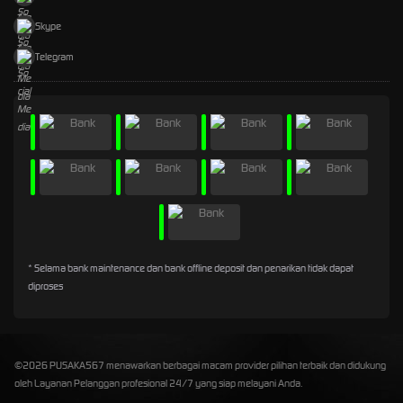
Skype
Telegram
* Selama bank maintenance dan bank offline deposit dan penarikan tidak dapat
diproses
©2026 PUSAKA567 menawarkan berbagai macam provider pilihan terbaik dan didukung
oleh Layanan Pelanggan profesional 24/7 yang siap melayani Anda.