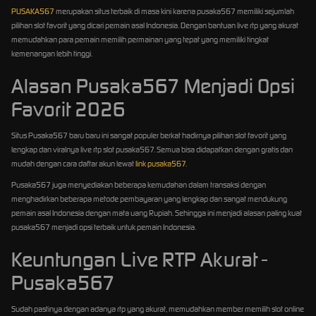
PUSAKA567
merupakan situs terbaik di masa kini karena pusaka567 memiliki sejumlah
pilihan slot favorit yang dicari pemain asal Indonesia. Dengan bantuan live rtp yang akurat
memudahkan para pemain memilih permainan yang tepat yang memiliki tingkat
kemenangan lebih tinggi.
Alasan Pusaka567 Menjadi Opsi
Favorit 2026
Situs Pusaka567 baru baru ini sangat populer berkat hadirnya pilihan slot favorit yang
lengkap dan viralnya live rtp slot pusaka567. Semua bisa didapatkan dengan gratis dan
mudah dengan cara daftar akun lewat
link pusaka567
.
Pusaka567 juga menyediakan beberapa kemudahan dalam transaksi dengan
menghadirkan beberapa metode pembayaran yang lengkap dan sangat mendukung
pemain asal Indonesia dengan mata uang Rupiah. Sehingga ini menjadi alasan paling kuat
pusaka567 menjadi opsi terbaik untuk pemain Indonesia.
Keuntungan Live RTP Akurat -
Pusaka567
Sudah pastinya dengan adanya rtp yang akurat, memudahkan member memilih slot online