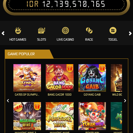
IDR
12,739,570,765
HOT GAMES
SLOTS
LIVE CASINO
RACE
TOGEL
OL
GAME POPULER
GATES OF OLYMPUS POP
BANG GACOR 1000
GOYANG GAIB
MAHJONG WINS 3 – BLACK SCATTER
MAHJONG WAYS
POKER WIN
MAHJONG WAYS