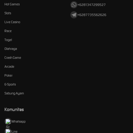
Hot Games
+6281347299527
Slots
+6287735562626
Live Casino
Race
Togel
Olahraga
Crash Game
Arcade
Poker
E-Sports
Sabung Ayam
Komunitas
Whatsapp
Line