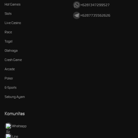
Hot Games
+6281347299527
Slots
+6287735562626
Live Casino
Race
Togel
Olahraga
Crash Game
Arcade
Poker
E-Sports
Sabung Ayam
Komunitas
Whatsapp
Line