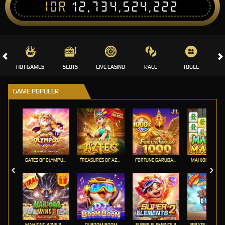
IDR
12,734,524,222
HOT GAMES
SLOTS
LIVE CASINO
RACE
TOGEL
OL
GAME POPULER
GATES OF OLYMPUS POP
TREASURES OF AZTEC
FORTUNE GARUDA 1000
MAHJONG MAX
MAHJONG WINS 3 – BLACK SCATTER
DJ BOOM BOOM
SUPER ELEMENTS 2
PIRATE QUEST 1