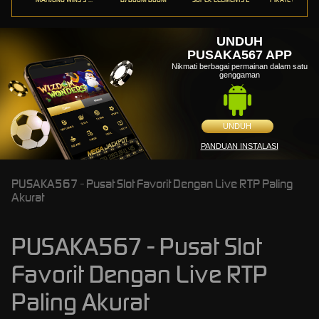
UNDUH
PUSAKA567 APP
Nikmati berbagai permainan dalam satu
genggaman
UNDUH
PANDUAN INSTALASI
PUSAKA567 - Pusat Slot Favorit Dengan Live RTP Paling
Akurat
PUSAKA567 - Pusat Slot
Favorit Dengan Live RTP
Paling Akurat