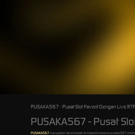
Scatter
ario****a
IDR
884,000.00
Sweet Bonanza
s****y
IDR
794,600.00
Gates of Olympus Super
Scatter
s****y
IDR
767,600.00
Gates of Olympus Super
Scatter
ario****a
IDR
698,250.00
Sugar Rush
PUSAKA567 - Pusat Slot Favorit Dengan Live RTP
ario****a
IDR
696,200.00
PUSAKA567 - Pusat Slot
Starlight Princess™ 1000