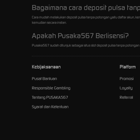
Bagaimana cara deposit pulsa tan
Cara mudah melakukan deposit pulsa tanpa potongan yaitu daftar akun, kemu
kemudian secara instan.
Apakah Pusaka567 Berlisensi?
Pusaka567 sudah ditunjuk sebagai situs slot deposit pulsa tanpa potongan
Kebijaksanaan
Platform
Pusat Bantuan
Promosi
Responsible Gambling
Loyalty
Tentang PUSAKA567
Referral
Syarat dan Ketentuan