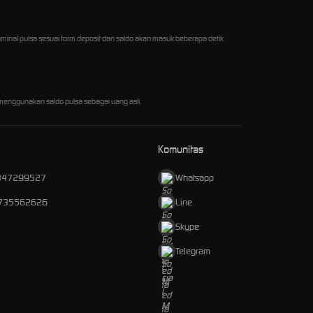
nominal pulsa sesuai form deposit dan saldo akan masuk beberapa detik
 menggunakan saldo pulsa sebagai uang asli.
Komunitas
347299527
Whatsapp
735562626
Line
Skype
Telegram