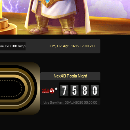
Jum, 07-Agt-2026 17.40.20
.00 sampai 30-Sep-2026 15.00.00. Selama waktu ini, PP Virtual Sports permainan tidak akan te
Nex4D Pools Night
Live Draw Kam, 06-Agt-2026 00.00.00