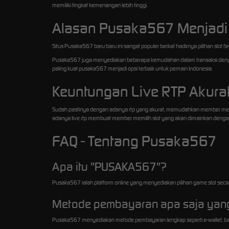
PUSAKA567
merupakan situs terbaik di masa kini karena pusaka567 memili
memiliki tingkat kemenangan lebih tinggi.
Alasan Pusaka567 Menjadi 
Situs Pusaka567 baru baru ini sangat populer berkat hadirnya pilihan slot 
Pusaka567 juga menyediakan beberapa kemudahan dalam transaksi denga
paling kuat pusaka567 menjadi opsi terbaik untuk pemain Indonesia.
Keuntungan Live RTP Akura
Sudah pastinya dengan adanya rtp yang akurat, memudahkan member memilih
adanya live rtp membuat member memilih slot yang akan dimainkan deng
FAQ - Tentang Pusaka567
Apa itu "PUSAKA567"?
Pusaka567 ialah platform online yang menyediakan pilihan game slot secara 
Metode pembayaran apa saja yang
Pusaka567 menyediakan metode pembayaran lengkap seperti e-wallet, bank 