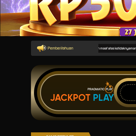
Pemberitahuan
aktu ini, CQ9 permainan tidak akan tersedia. Kami memohon maaf atas ketidaknyamanan yang m
JACKPOT
PLAY