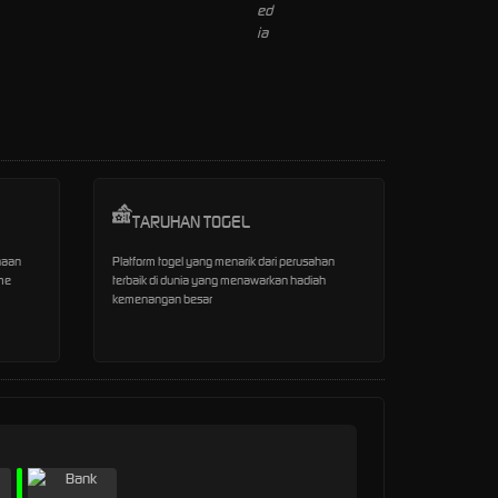
TARUHAN TOGEL
haan
Platform togel yang menarik dari perusahan
ame
terbaik di dunia yang menawarkan hadiah
kemenangan besar