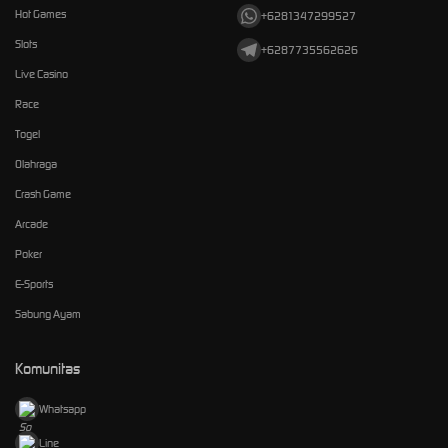
Hot Games
+6281347299527
Slots
+6287735562626
Live Casino
Race
Togel
Olahraga
Crash Game
Arcade
Poker
E-Sports
Sabung Ayam
Komunitas
Whatsapp
Line