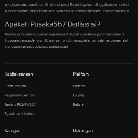
pengisian form deposit dan pilih deposit pulsa. Selanjutnya kamu tinggal transfer nominal
pulsa sesuai form deposit dan saldo akan masuk beberapa detik kemudian secara instan.
Apakah Pusaka567 Berlisensi?
Pusaka567 sudah ditunjuk sebagai situs slot deposit pulsa tanpa potongan terbaik di
Indonesia yang sudah memiliki izin resmi untuk menyediakan pengalaman bermain slot
menggunakan saldo pulsa sebagai uang asli.
Kebijaksanaan
Platform
Pusat Bantuan
Promosi
Responsible Gambling
Loyalty
Tentang PUSAKA567
Referral
Syarat dan Ketentuan
Kategori
Dukungan