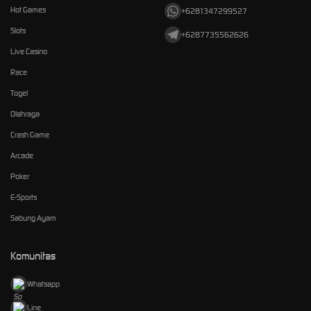
Hot Games
+6281347299527
Slots
+6287735562626
Live Casino
Race
Togel
Olahraga
Crash Game
Arcade
Poker
E-Sports
Sabung Ayam
Komunitas
Whatsapp
Line