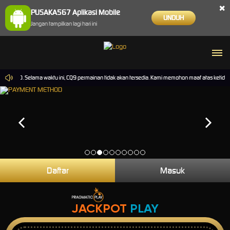
×
PUSAKA567 Aplikasi Mobile
UNDUH
Jangan tampilkan lagi hari ini
.00.00. Selama waktu ini, CQ9 permainan tidak akan tersedia. Kami memohon maaf atas ketidak
Daftar
Masuk
JACKPOT
PLAY