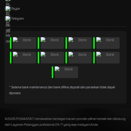
Skype
Telegram
* Selama bank maintenance dan bank offline deposit dan penarikan tidak dapat
diproses
©2026 PUSAKA567 menawarkan berbagai macam provider pilihan terbaik dan didukung
oleh Layanan Pelanggan profesional 24/7 yang siap melayani Anda.