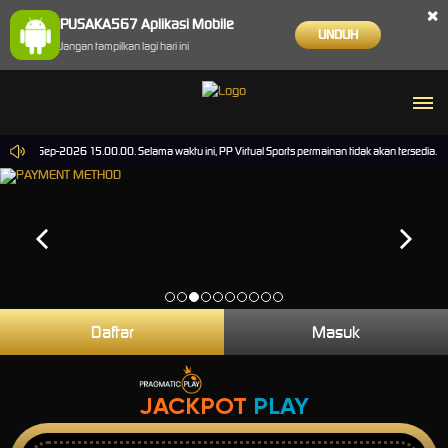
×
PUSAKA567 Aplikasi Mobile
UNDUH
Jangan tampilkan lagi hari ini
pai 30-Sep-2026 15.00.00. Selama waktu ini, PP Virtual Sports permainan tidak akan tersedia.
Daftar
Masuk
JACKPOT
PLAY