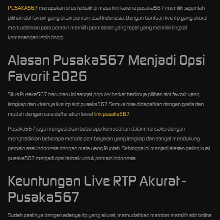
PUSAKA567
merupakan situs terbaik di masa kini karena pusaka567 memiliki sejumlah
pilihan slot favorit yang dicari pemain asal Indonesia. Dengan bantuan live rtp yang akurat
memudahkan para pemain memilih permainan yang tepat yang memiliki tingkat
kemenangan lebih tinggi.
Alasan Pusaka567 Menjadi Opsi
Favorit 2026
Situs Pusaka567 baru baru ini sangat populer berkat hadirnya pilihan slot favorit yang
lengkap dan viralnya live rtp slot pusaka567. Semua bisa didapatkan dengan gratis dan
mudah dengan cara daftar akun lewat
link pusaka567
.
Pusaka567 juga menyediakan beberapa kemudahan dalam transaksi dengan
menghadirkan beberapa metode pembayaran yang lengkap dan sangat mendukung
pemain asal Indonesia dengan mata uang Rupiah. Sehingga ini menjadi alasan paling kuat
pusaka567 menjadi opsi terbaik untuk pemain Indonesia.
Keuntungan Live RTP Akurat -
Pusaka567
Sudah pastinya dengan adanya rtp yang akurat, memudahkan member memilih slot online