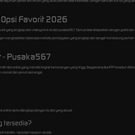
ki sejumlah pilihan slot favorit yang dicari pemain asal Indonesia. Dengan bantuan live rtp ya
Opsi Favorit 2026
favorit yang lengkap dan viralnya live rtp slot pusaka567. Semua bisa didapatkan dengan gratis d
n menghadirkan beberapa metode pembayaran yang lengkap dan sangat mendukung pemain asal
t - Pusaka567
 slot online yang memiliki tingkat kemenangan yang tinggi. Bagaimana jika RTP tersebut ditamp
an cermat dan penuh semangat.
online serta dilengkapi dengan rtp slot yang akurat.
 tersedia?
transfer, via pulsa maupun via qris.