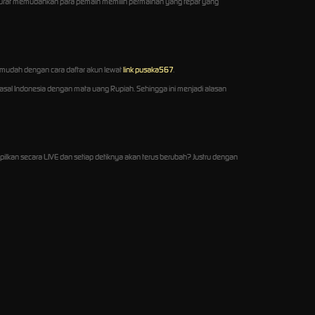
ng akurat memudahkan para pemain memilih permainan yang tepat yang
an mudah dengan cara daftar akun lewat
link pusaka567
.
 Indonesia dengan mata uang Rupiah. Sehingga ini menjadi alasan
ilkan secara LIVE dan setiap detiknya akan terus berubah? Justru dengan