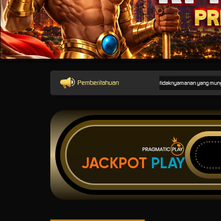
Pemberitahuan
 permainan tidak akan tersedia. Kami memohon maaf atas ketidaknyamanan yang mungkin ditimbu
JACKPOT
PLAY