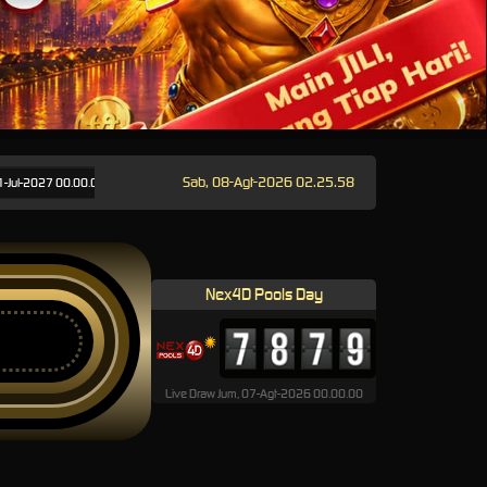
Sab, 08-Agt-2026 02.25.58
00.00.00. Selama waktu ini, MarbleX permainan tidak akan tersedia. Kami memohon maaf atas k
Nex4D Pools Day
Live Draw Jum, 07-Agt-2026 00.00.00