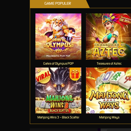
GAME POPULER
Gates of Olympus POP
Treasures of Aztec
Mahjong Wins 3 – Black Scatter
Mahjong Ways