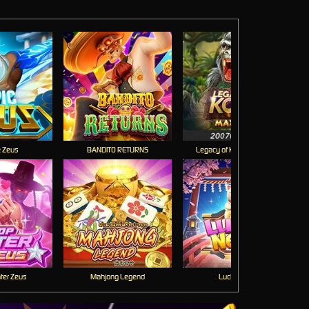
e Zeus
BANDITO RETURNS
Legacy of Kong Maxways
ter Zeus
Mahjong Legend
Lucky Neko