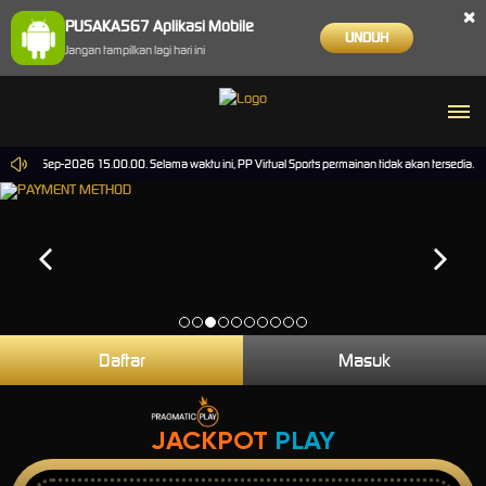
×
PUSAKA567 Aplikasi Mobile
UNDUH
Jangan tampilkan lagi hari ini
pai 30-Sep-2026 15.00.00. Selama waktu ini, PP Virtual Sports permainan tidak akan tersedia.
Daftar
Masuk
JACKPOT
PLAY