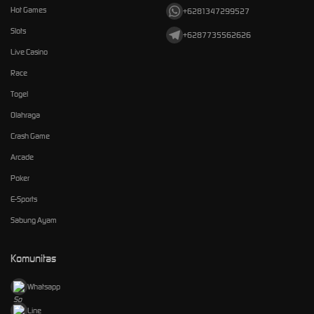
Hot Games
+6281347299527
Slots
+6287735562626
Live Casino
Race
Togel
Olahraga
Crash Game
Arcade
Poker
E-Sports
Sabung Ayam
Komunitas
Whatsapp
Line