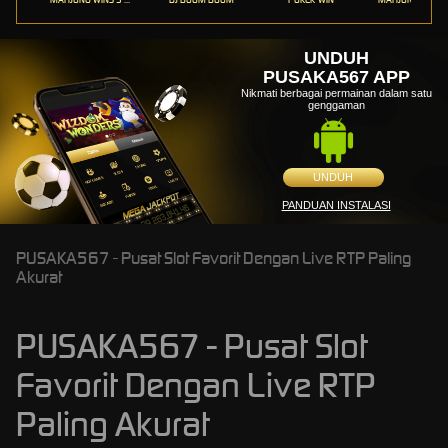
UNDUH
PUSAKA567 APP
Nikmati berbagai permainan dalam satu
genggaman
UNDUH
PANDUAN INSTALASI
PUSAKA567 - Pusat Slot Favorit Dengan Live RTP Paling
Akurat
PUSAKA567 - Pusat Slot
Favorit Dengan Live RTP
Paling Akurat