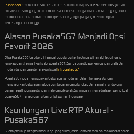
PUSAKA567
merupakan situs terbaik di masa kini karena pusaka567 memiliki sejumlah
pilihan slot favorit yang dicari pemain asal Indonesia. Dengan bantuan live rtp yang akurat
memudahkan para pemain memilih permainan yang tepat yang memiliki tingkat
kemenangan lebih tinggi.
Alasan Pusaka567 Menjadi Opsi
Favorit 2026
Situs Pusaka567 baru baru ini sangat populer berkat hadirnya pilihan slot favorit yang
lengkap dan viralnya live rtp slot pusaka567. Semua bisa didapatkan dengan gratis dan
mudah dengan cara daftar akun lewat
link pusaka567
.
Pusaka567 juga menyediakan beberapa kemudahan dalam transaksi dengan
menghadirkan beberapa metode pembayaran yang lengkap dan sangat mendukung
pemain asal Indonesia dengan mata uang Rupiah. Sehingga ini menjadi alasan paling kuat
pusaka567 menjadi opsi terbaik untuk pemain Indonesia.
Keuntungan Live RTP Akurat -
Pusaka567
Sudah pastinya dengan adanya rtp yang akurat, memudahkan member memilih slot online