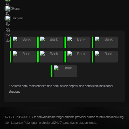
Skype
Telegram
* Selama bank maintenance dan bank offline deposit dan penarikan tidak dapat
diproses
©2026 PUSAKA567 menawarkan berbagai macam provider pilihan terbaik dan didukung
oleh Layanan Pelanggan profesional 24/7 yang siap melayani Anda.