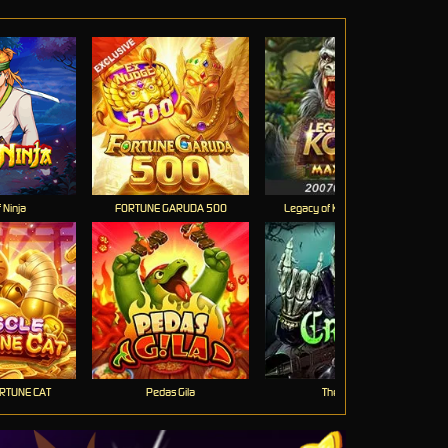
 Ninja
FORTUNE GARUDA 500
Legacy of Kong Maxways
RTUNE CAT
Pedas Gila
The Crypt