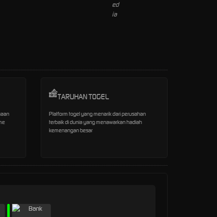
TARUHAN TOGEL
haan
Platform togel yang menarik dari perusahan
ame
terbaik di dunia yang menawarkan hadiah
kemenangan besar