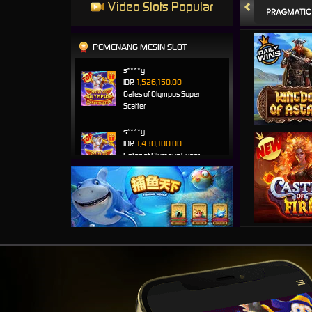
Video Slots Popular
PEMENANG MESIN SLOT
s****y
IDR
1,526,150.00
Gates of Olympus Super
Scatter
s****y
IDR
1,430,100.00
Gates of Olympus Super
Scatter
s****y
IDR
1,143,600.00
Gates of Olympus Super
Scatter
s****y
IDR
993,800.00
Gates of Olympus Super
Scatter