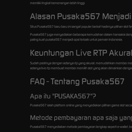
PUSAKA567
merupakan situs terbaik di masa kini karena pusaka567 memili
s****y
memiliki tingkat kemenangan lebih tinggi.
IDR
556,350.00
Gates of Olympus Super
Alasan Pusaka567 Menjadi 
Scatter
Situs Pusaka567 baru baru ini sangat populer berkat hadirnya pilihan slot 
Pusaka567 juga menyediakan beberapa kemudahan dalam transaksi denga
paling kuat pusaka567 menjadi opsi terbaik untuk pemain Indonesia.
Keuntungan Live RTP Akura
Sudah pastinya dengan adanya rtp yang akurat, memudahkan member memilih
adanya live rtp membuat member memilih slot yang akan dimainkan deng
FAQ - Tentang Pusaka567
Apa itu "PUSAKA567"?
Pusaka567 ialah platform online yang menyediakan pilihan game slot secara 
Metode pembayaran apa saja yang
Pusaka567 menyediakan metode pembayaran lengkap seperti e-wallet, bank 