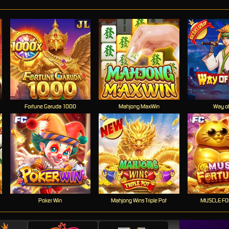
Fortune Garuda 1000
Mahjong MaxWin
Way of
Poker Win
Mahjong Wins Triple Pot
MUSCLE FO