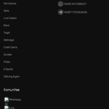
Hot Games
+6281347299527
Slots
+6287735562626
Live Casino
Race
Togel
Olahraga
Crash Game
Arcade
Poker
E-Sports
Sabung Ayam
Komunitas
Whatsapp
Line