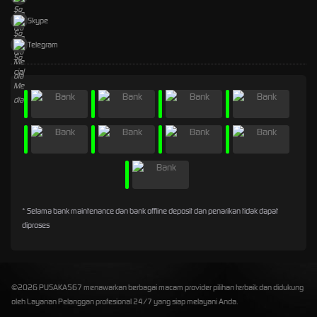
Skype
Telegram
* Selama bank maintenance dan bank offline deposit dan penarikan tidak dapat
diproses
©2026 PUSAKA567 menawarkan berbagai macam provider pilihan terbaik dan didukung
oleh Layanan Pelanggan profesional 24/7 yang siap melayani Anda.