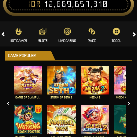
IDR
12,669,657,310
HOT GAMES
SLOTS
LIVE CASINO
RACE
TOGEL
OL
GAME POPULER
GATES OF OLYMPUS POP
STORM OF SETH 2
NEZHA 2
MOCHI MANIA 1
WUKONG - BLACK SCATTER
MAHJONG WAYS
SUPER ELEMENTS 2
MAHJONG WAYS