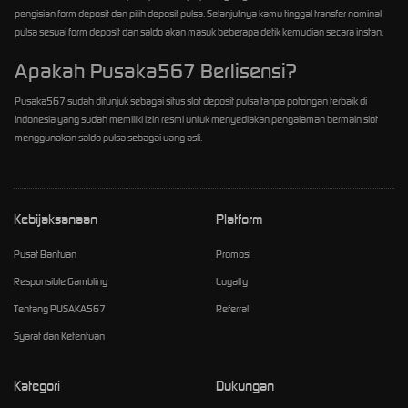
pengisian form deposit dan pilih deposit pulsa. Selanjutnya kamu tinggal transfer nominal
pulsa sesuai form deposit dan saldo akan masuk beberapa detik kemudian secara instan.
Apakah Pusaka567 Berlisensi?
Pusaka567 sudah ditunjuk sebagai situs slot deposit pulsa tanpa potongan terbaik di
Indonesia yang sudah memiliki izin resmi untuk menyediakan pengalaman bermain slot
menggunakan saldo pulsa sebagai uang asli.
Kebijaksanaan
Platform
Pusat Bantuan
Promosi
Responsible Gambling
Loyalty
Tentang PUSAKA567
Referral
Syarat dan Ketentuan
Kategori
Dukungan