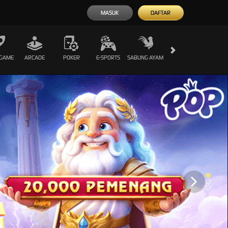
MASUK
DAFTAR
 GAME
ARCADE
POKER
E-SPORTS
SABUNG AYAM
PROMOSI