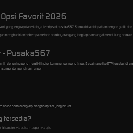
ki sejumlah pilihan slot favorit yang dicari pemain asal Indonesia. Dengan bantuan live rtp ya
Opsi Favorit 2026
favorit yang lengkap dan viralnya live rtp slot pusaka567. Semua bisa didapatkan dengan gratis d
n menghadirkan beberapa metode pembayaran yang lengkap dan sangat mendukung pemain asal
t - Pusaka567
 slot online yang memiliki tingkat kemenangan yang tinggi. Bagaimana jika RTP tersebut ditamp
an cermat dan penuh semangat.
online serta dilengkapi dengan rtp slot yang akurat.
 tersedia?
transfer, via pulsa maupun via qris.