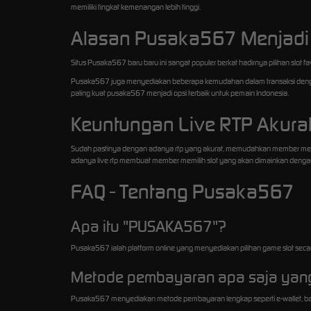
PUSAKA567
merupakan situs terbaik di masa kini karena pusaka567 memili
memiliki tingkat kemenangan lebih tinggi.
Alasan Pusaka567 Menjadi 
Situs Pusaka567 baru baru ini sangat populer berkat hadirnya pilihan slot 
Pusaka567 juga menyediakan beberapa kemudahan dalam transaksi denga
paling kuat pusaka567 menjadi opsi terbaik untuk pemain Indonesia.
Keuntungan Live RTP Akura
Sudah pastinya dengan adanya rtp yang akurat, memudahkan member memilih
adanya live rtp membuat member memilih slot yang akan dimainkan deng
FAQ - Tentang Pusaka567
Apa itu "PUSAKA567"?
Pusaka567 ialah platform online yang menyediakan pilihan game slot secara 
Metode pembayaran apa saja yang
Pusaka567 menyediakan metode pembayaran lengkap seperti e-wallet, bank 