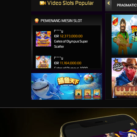
Video Slots Popular
PEMENANG MESIN SLOT
f****y
IDR
12,373,000.00
Gates of Olympus Super
Scatter
f****y
IDR
11,164,000.00
Gates of Olympus 1000
f****y
IDR
9,838,000.00
Gates of Olympus 1000
f****y
IDR
8,855,000.00
Gates of Olympus 1000
f****y
IDR
7,322,400.00
Gates of Olympus 1000