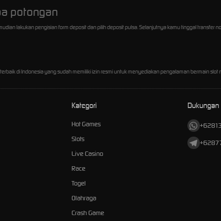
pa potongan
dian lakukan pengisian form deposit dan pilih deposit pulsa. Selanjutnya kamu tinggal transfer 
 terbaik di Indonesia yang sudah memiliki izin resmi untuk menyediakan pengalaman bermain slot
Kategori
Dukungan
Hot Games
+6281
Slots
+6287
Live Casino
Race
Togel
Olahraga
Crash Game