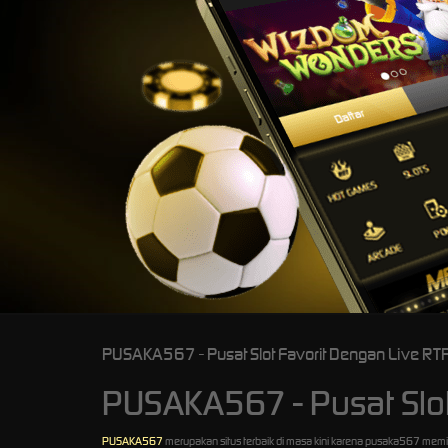
f****y
IDR
7,257,000.00
Gates of Olympus Super
Scatter
f****y
IDR
7,196,400.00
Gates of Olympus 1000
f****y
IDR
6,397,500.00
Gates of Olympus 1000
f****y
IDR
6,185,600.00
Gates of Olympus 1000
f****y
IDR
5,416,000.00
PUSAKA567 - Pusat Slot Favorit Dengan Live RTP
Gates of Olympus 1000
PUSAKA567 - Pusat Slot