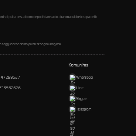
nominal pulsa sesuai form deposit dan saldo akan masuk beberapa detik
 menggunakan saldo pulsa sebagai uang asli.
Komunitas
347299527
Whatsapp
735562626
Line
Skype
Telegram