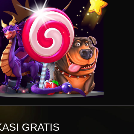
ASI GRATIS