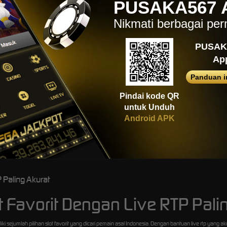
PUSAKA567 
Nikmati berbagai pe
PUSAK
Ap
Panduan i
Pindai kode QR
untuk Unduh
Android APK
 Paling Akurat
 Favorit Dengan Live RTP Pali