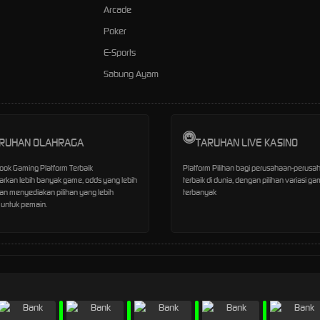
Arcade
Poker
E-Sports
Sabung Ayam
RUHAN OLAHRAGA
TARUHAN LIVE KASINO
ook Gaming Platform Terbaik
Platform Pilihan bagi perusahaan-perusa
kan lebih banyak game, odds yang lebih
terbaik di dunia, dengan pilihan variasi g
 dan menyediakan pilihan yang lebih
terbanyak
untuk pemain.