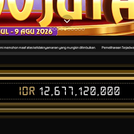
ohon maaf atas ketidaknyamanan yang mungkin ditimbulkan.
Pemeliharaan Terjadwal: MarbleX
IDR
12,677,120,000