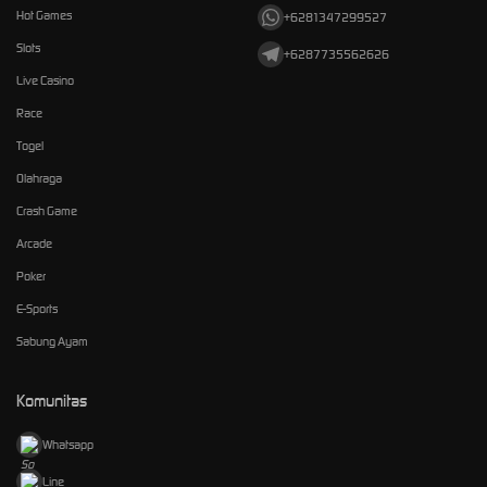
Hot Games
+6281347299527
Slots
+6287735562626
Live Casino
Race
Togel
Olahraga
Crash Game
Arcade
Poker
E-Sports
Sabung Ayam
Komunitas
Whatsapp
Line