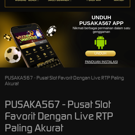
UNDUH
PUSAKA567 APP
Nikmati berbagai permainan dalam satu
genggaman
UNDUH
PANDUAN INSTALASI
PUSAKA567 - Pusat Slot Favorit Dengan Live RTP Paling
Akurat
PUSAKA567 - Pusat Slot
Favorit Dengan Live RTP
Paling Akurat