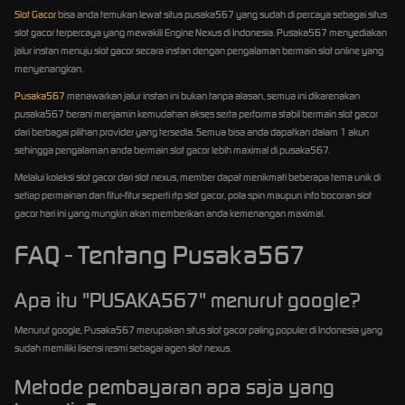
Slot Gacor
bisa anda temukan lewat situs pusaka567 yang sudah di percaya sebagai situs
slot gacor terpercaya yang mewakili Engine Nexus di Indonesia. Pusaka567 menyediakan
jalur instan menuju slot gacor secara instan dengan pengalaman bermain slot online yang
menyenangkan.
Pusaka567
menawarkan jalur instan ini bukan tanpa alasan, semua ini dikarenakan
pusaka567 berani menjamin kemudahan akses serta performa stabil bermain slot gacor
dari berbagai pilihan provider yang tersedia. Semua bisa anda dapatkan dalam 1 akun
sehingga pengalaman anda bermain slot gacor lebih maximal di pusaka567.
Melalui koleksi slot gacor dari slot nexus, member dapat menikmati beberapa tema unik di
setiap permainan dan fitur-fitur seperti rtp slot gacor, pola spin maupun info bocoran slot
gacor hari ini yang mungkin akan memberikan anda kemenangan maximal.
FAQ - Tentang Pusaka567
Apa itu "PUSAKA567" menurut google?
Menurut google, Pusaka567 merupakan situs slot gacor paling populer di Indonesia yang
sudah memiliki lisensi resmi sebagai agen slot nexus.
Metode pembayaran apa saja yang