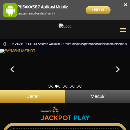
×
PUSAKA567 Aplikasi Mobile
UNDUH
Jangan tampilkan lagi hari ini
i 30-Sep-2026 15.00.00. Selama waktu ini, PP Virtual Sports permainan tidak akan tersedia. 
Daftar
Masuk
JACKPOT
PLAY