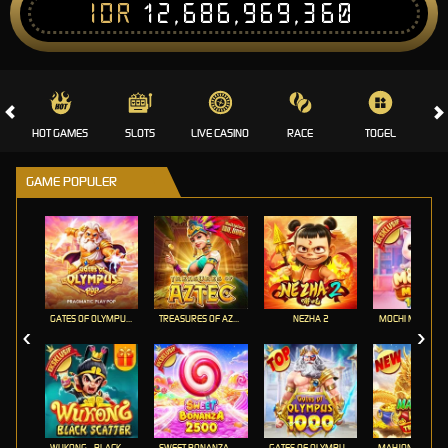
IDR
12,686,969,360
HOT GAMES
SLOTS
LIVE CASINO
RACE
TOGEL
OL
GAME POPULER
GATES OF OLYMPUS POP
TREASURES OF AZTEC
NEZHA 2
MOCHI MANIA 1
WUKONG - BLACK SCATTER
SWEET BONANZA 2500
GATES OF OLYMPUS 1000