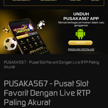
UNDUH
PUSAKA567 APP
Nikmati berbagai permainan dalam satu
genggaman
UNDUH
PANDUAN INSTALASI
PUSAKA567 - Pusat Slot Favorit Dengan Live RTP Paling
Akurat
PUSAKA567 - Pusat Slot
Favorit Dengan Live RTP
Paling Akurat