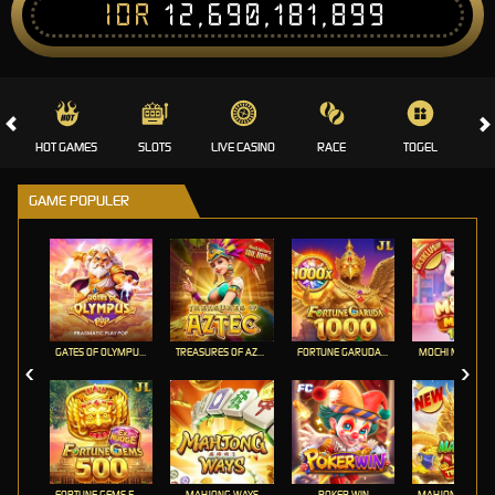
IDR
12,690,181,899
HOT GAMES
SLOTS
LIVE CASINO
RACE
TOGEL
OL
GAME POPULER
GATES OF OLYMPUS POP
TREASURES OF AZTEC
FORTUNE GARUDA 1000
MOCHI MANIA 1
FORTUNE GEMS 500
MAHJONG WAYS
POKER WIN