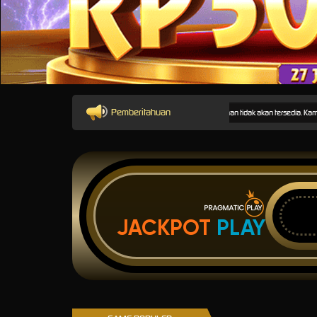
Pemberitahuan
-2026 15.00.00. Selama waktu ini, PP Virtual Sports permainan tidak akan tersedia. Kami memo
JACKPOT
PLAY