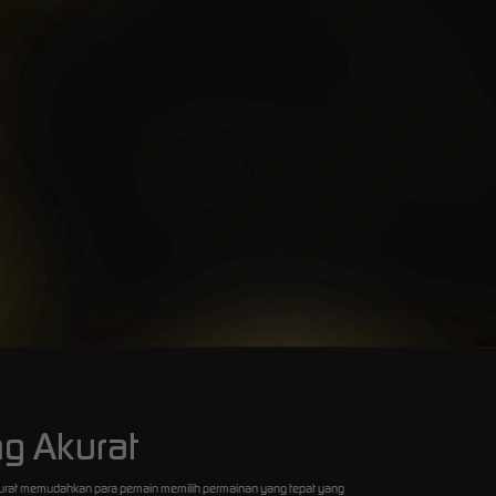
Pindai kod
untuk Un
Android 
ng Akurat