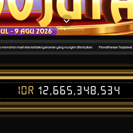
hon maaf atas ketidaknyamanan yang mungkin ditimbulkan.
Pemeliharaan Terjadwal: MarbleX p
IDR
12,665,348,534