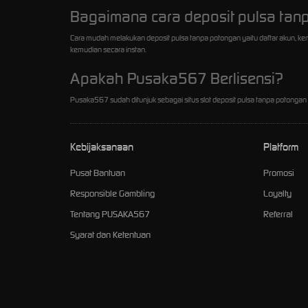
Bagaimana cara deposit pulsa tan
Cara mudah melakukan deposit pulsa tanpa potongan yaitu daftar akun, kemu
kemudian secara instan.
Apakah Pusaka567 Berlisensi?
Pusaka567 sudah ditunjuk sebagai situs slot deposit pulsa tanpa potongan
Kebijaksanaan
Platform
Pusat Bantuan
Promosi
Responsible Gambling
Loyalty
Tentang PUSAKA567
Referral
Syarat dan Ketentuan