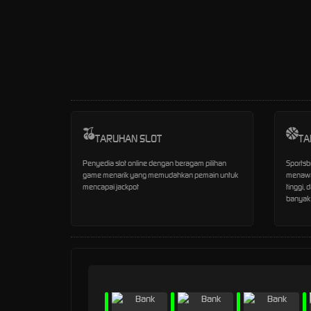
TARUHAN SLOT
TA
Penyedia slot online dengan beragam pilihan
Sportsb
game menarik yang memudahkan pemain untuk
menawar
mencapai jackpot
tinggi,
banyak 