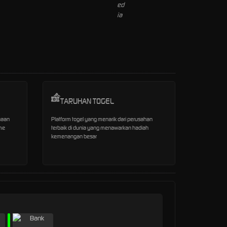
TARUHAN TOGEL
haan
Platform togel yang menarik dari perusahan
ame
terbaik di dunia yang menawarkan hadiah
kemenangan besar