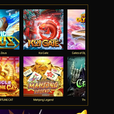
e Zeus
Koi Gate
Gates of Olympus Roulette
RTUNE CAT
Mahjong Legend
The Crypt