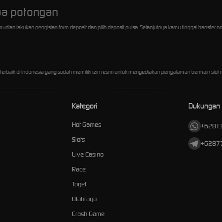
pa potongan
dian lakukan pengisian form deposit dan pilih deposit pulsa. Selanjutnya kamu tinggal transfer 
 terbaik di Indonesia yang sudah memiliki izin resmi untuk menyediakan pengalaman bermain slot
Kategori
Dukungan
Hot Games
+6281
Slots
+6287
Live Casino
Race
Togel
Olahraga
Crash Game