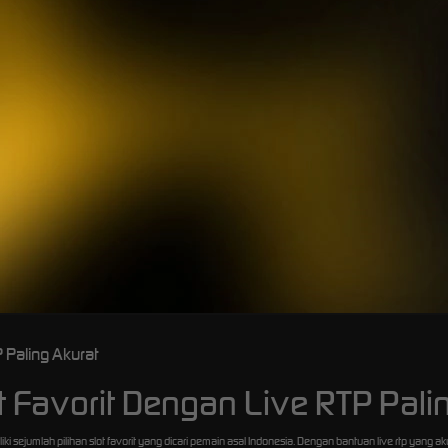
 Paling Akurat
 Favorit Dengan Live RTP Pali