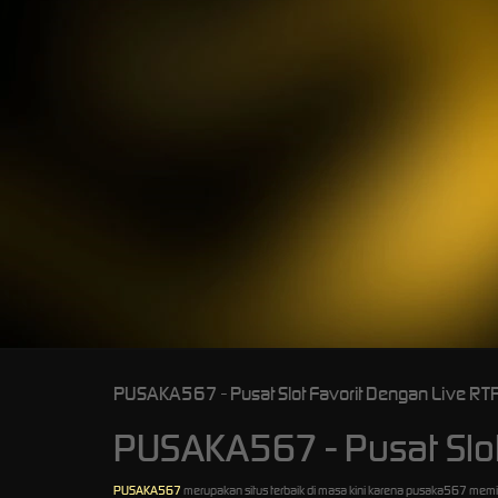
Gates of Olympus Super
Scatter
s****y
IDR
565,800.00
Gates of Olympus Super
Scatter
qhoi****6
IDR
532,000.00
Wild West Gold Blazing Bounty
erik****8
IDR
512,640.00
Starlight Princess™ 1000
ki****2
IDR
507,000.00
Starlight Princess™ 1000
PUSAKA567 - Pusat Slot Favorit Dengan Live RTP
qhoi****6
IDR
475,400.00
PUSAKA567 - Pusat Slot
Wild West Gold Blazing Bounty