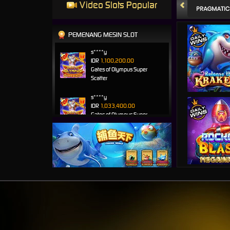
Video Slots Popular
PEMENANG MESIN SLOT
s****y
IDR
1,100,200.00
Gates of Olympus Super
Scatter
s****y
IDR
1,033,400.00
Gates of Olympus Super
Scatter
ki****2
IDR
947,600.00
Starlight Princess™ 1000
ki****2
IDR
765,600.00
Starlight Princess™ 1000
s****y
IDR
592,400.00