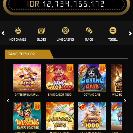
IDR
12,734,765,172
HOT GAMES
SLOTS
LIVE CASINO
RACE
TOGEL
OL
GAME POPULER
GATES OF OLYMPUS POP
BANG GACOR 1000
GOYANG GAIB
WUKONG - BLACK SCATTER
MAHJONG WAYS
GATES OF OLYMPUS 1000
PIRATE QUEST 1