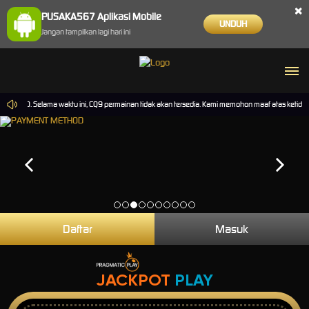
×
PUSAKA567 Aplikasi Mobile
UNDUH
Jangan tampilkan lagi hari ini
.00.00. Selama waktu ini, CQ9 permainan tidak akan tersedia. Kami memohon maaf atas ketidak
Daftar
Masuk
JACKPOT
PLAY