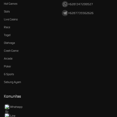
Hot Games
+6281347299527
Slots
+6287735562626
Live Casino
Race
Togel
Olahraga
Crash Game
Arcade
Poker
E-Sports
Sabung Ayam
Komunitas
Whatsapp
Line