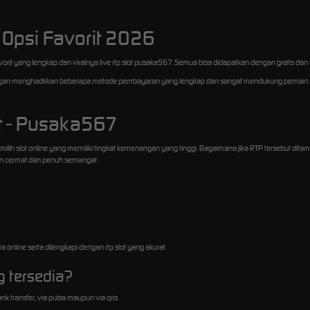
Opsi Favorit 2026
favorit yang lengkap dan viralnya live rtp slot pusaka567. Semua bisa didapatkan dengan gratis d
n menghadirkan beberapa metode pembayaran yang lengkap dan sangat mendukung pemain asal
t - Pusaka567
 slot online yang memiliki tingkat kemenangan yang tinggi. Bagaimana jika RTP tersebut ditamp
an cermat dan penuh semangat.
online serta dilengkapi dengan rtp slot yang akurat.
 tersedia?
transfer, via pulsa maupun via qris.