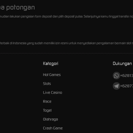
pa potongan
dian lakukan pengisian form deposit dan pilih deposit pulsa. Selanjutnya kamu tinggal transfer 
 terbaik di Indonesia yang sudah memiliki izin resmi untuk menyediakan pengalaman bermain slot
Kategori
Dukungan
Hot Games
+6281
Slots
+6287
Live Casino
Race
Togel
Olahraga
Crash Game