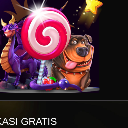
ASI GRATIS