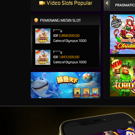
Video Slots Popular
PEMENANG MESIN SLOT
f****y
IDR
5,868,000.00
Gates of Olympus 1000
f****y
IDR
1,843,500.00
Gates of Olympus 1000
ario****a
IDR
1,715,500.00
Sugar Rush
ario****a
IDR
1,511,600.00
Gates of Olympus™
s****y
IDR
1,333,800.00
Gates of Olympus Super
Scatter