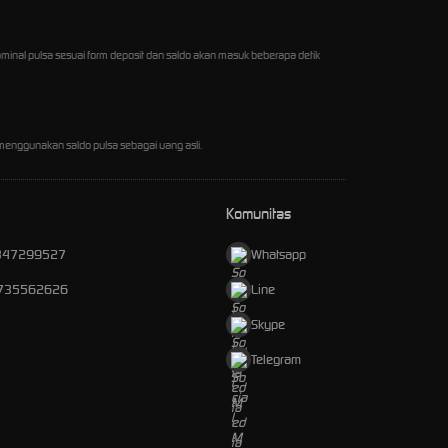
nominal pulsa sesuai form deposit dan saldo akan masuk beberapa detik
 menggunakan saldo pulsa sebagai uang asli.
Komunitas
347299527
Whatsapp
735562626
Line
Skype
Telegram