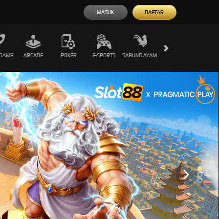
MASUK
DAFTAR
 GAME
ARCADE
POKER
E-SPORTS
SABUNG AYAM
PROMOSI