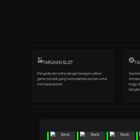
TARUHAN SLOT
TA
Penyedia slot online dengan beragam pilihan
Sportsb
game menarik yang memudahkan pemain untuk
menawar
mencapai jackpot
tinggi,
banyak 