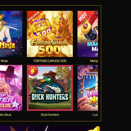
 Ninja
FORTUNE GARUDA 500
Mahjong Magic
ter Zeus
Duck Hunters
Lucky Neko