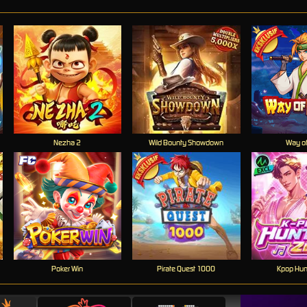
Nezha 2
Wild Bounty Showdown
Way of
Poker Win
Pirate Quest 1000
Kpop Hun