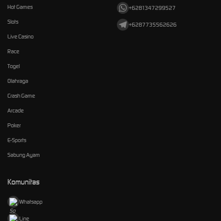
Hot Games
+6281347299527
Slots
+6287735562626
Live Casino
Race
Togel
Olahraga
Crash Game
Arcade
Poker
E-Sports
Sabung Ayam
Komunitas
Whatsapp
Line