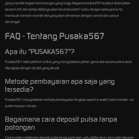
yang memiliki tingkat kemenangan yang tinggi. Bagaimana jika RTP tersebut ditampilkan
secara LIVE dan setiap detiknya akan terus berubah? Justru dengan adanya live rtp
membuat member memilih slot yang akan dimainkan dengan cermat dan penuh
semangat.
FAQ - Tentang Pusaka567
Apa itu "PUSAKA567"?
Pusaka567 ialah platform online yang menyediakan pilihan game slot secara online serta
dilengkapi dengan rtp slot yang akurat.
Metode pembayaran apa saja yang
tersedia?
Pusaka567 menyediakan metode pembayaran lengkap seperti e-wallet, bank transfer, via
pulsa maupun via qris.
Bagaimana cara deposit pulsa tanpa
potongan
Cara mudah melakukan deposit pulsa tanpa potongan yaitu daftar akun, kemudian lakukan