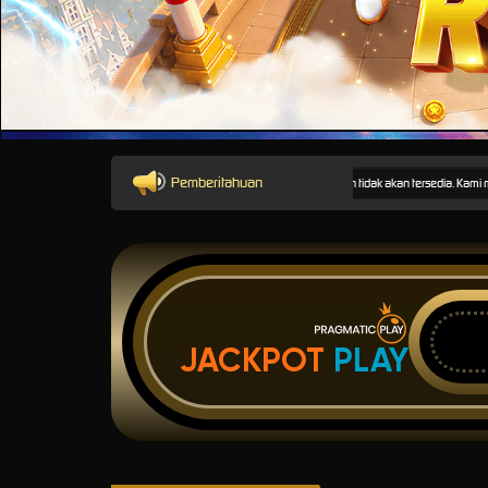
Pemberitahuan
026 15.00.00. Selama waktu ini, PP Virtual Sports permainan tidak akan tersedia. Kami memoho
JACKPOT
PLAY