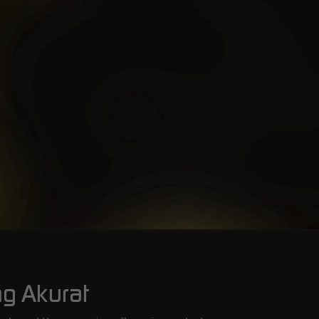
Pindai kod
untuk Un
Android 
ng Akurat