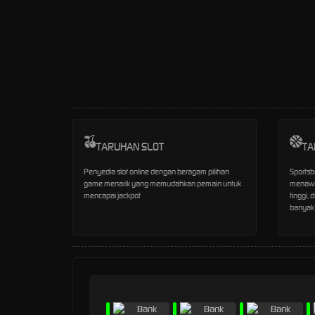
TARUHAN SLOT
TA
Penyedia slot online dengan beragam pilihan
Sportsb
game menarik yang memudahkan pemain untuk
menawar
mencapai jackpot
tinggi,
banyak 