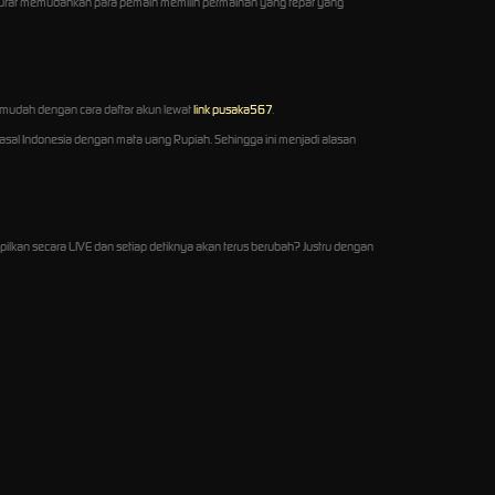
ng akurat memudahkan para pemain memilih permainan yang tepat yang
an mudah dengan cara daftar akun lewat
link pusaka567
.
 Indonesia dengan mata uang Rupiah. Sehingga ini menjadi alasan
ilkan secara LIVE dan setiap detiknya akan terus berubah? Justru dengan