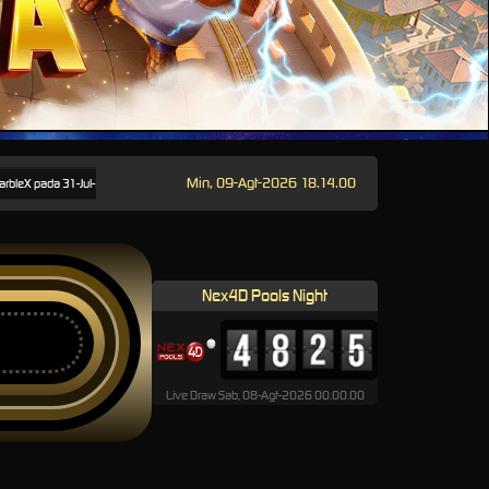
Min, 09-Agt-2026 18.14.00
a 31-Jul-2026 dari 00.00.00 sampai 31-Jul-2027 00.00.00. Selama waktu ini, MarbleX permain
Nex4D Pools Night
Live Draw Sab, 08-Agt-2026 00.00.00