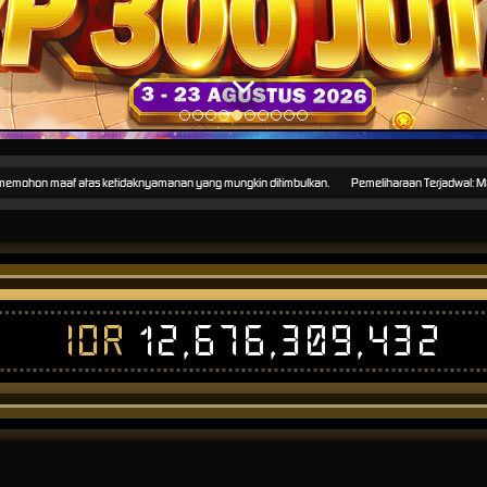
n maaf atas ketidaknyamanan yang mungkin ditimbulkan.
Pemeliharaan Terjadwal: MarbleX pad
IDR
12,676,309,432