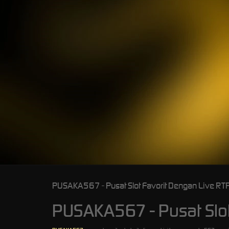
f****y
IDR
7,257,000.00
Gates of Olympus Super
Scatter
f****y
IDR
7,196,400.00
Gates of Olympus 1000
f****y
IDR
6,397,500.00
Gates of Olympus 1000
f****y
IDR
6,185,600.00
Gates of Olympus 1000
f****y
IDR
5,416,000.00
PUSAKA567 - Pusat Slot Favorit Dengan Live RTP
Gates of Olympus 1000
PUSAKA567 - Pusat Slot