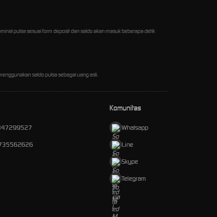
nominal pulsa sesuai form deposit dan saldo akan masuk beberapa detik
 menggunakan saldo pulsa sebagai uang asli.
Komunitas
347299527
Whatsapp
735562626
Line
Skype
Telegram