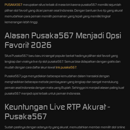
PUSAKA567
merupakan situs terbaik di masa kini karena pusaka567 memiliki sejumlah
pilihan slot favorit yang dicari pemain asal Indonesia. Dengan bantuan live rtp yang akurat
memudahkan para pemain memilih permainan yang tepat yang memiliki tingkat
kemenangan lebih tinggi.
Alasan Pusaka567 Menjadi Opsi
Favorit 2026
Situs Pusaka567 baru baru ini sangat populer berkat hadirnya pilihan slot favorit yang
lengkap dan viralnya live rtp slot pusaka567. Semua bisa didapatkan dengan gratis dan
mudah dengan cara daftar akun lewat
link pusaka567
.
Pusaka567 juga menyediakan beberapa kemudahan dalam transaksi dengan
menghadirkan beberapa metode pembayaran yang lengkap dan sangat mendukung
pemain asal Indonesia dengan mata uang Rupiah. Sehingga ini menjadi alasan paling kuat
pusaka567 menjadi opsi terbaik untuk pemain Indonesia.
Keuntungan Live RTP Akurat -
Pusaka567
Sudah pastinya dengan adanya rtp yang akurat, memudahkan member memilih slot online