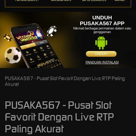
UNDUH
PUSAKA567 APP
Nikmati berbagai permainan dalam satu
genggaman
UNDUH
PANDUAN INSTALASI
PUSAKA567 - Pusat Slot Favorit Dengan Live RTP Paling
Akurat
PUSAKA567 - Pusat Slot
Favorit Dengan Live RTP
Paling Akurat