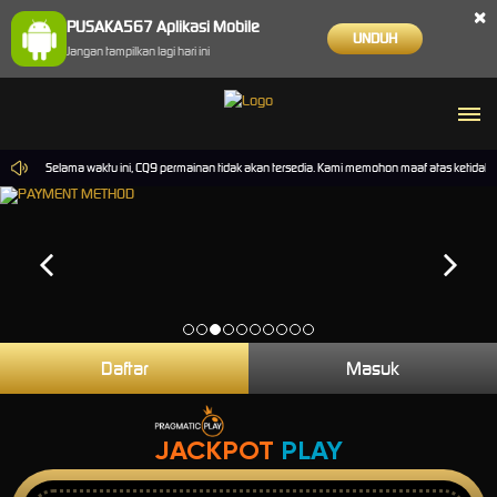
×
PUSAKA567 Aplikasi Mobile
UNDUH
Jangan tampilkan lagi hari ini
00.00. Selama waktu ini, CQ9 permainan tidak akan tersedia. Kami memohon maaf atas ketidakn
Daftar
Masuk
JACKPOT
PLAY