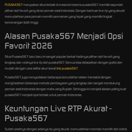
PUSAKA567
merupakan situs terbaik di masa kini karena pusaka567 memiliki sejumlah
pilihan slot favorit yang dicari pemain asal Indonesia. Dengan bantuan live rtp yang akurat
memudahkan para pemain memilih permainan yang tepat yang memiliki tingkat
kemenangan lebih tinggi.
Alasan Pusaka567 Menjadi Opsi
Favorit 2026
Situs Pusaka567 baru baru ini sangat populer berkat hadirnya pilihan slot favorit yang
lengkap dan viralnya live rtp slot pusaka567. Semua bisa didapatkan dengan gratis dan
mudah dengan cara daftar akun lewat
link pusaka567
.
Pusaka567 juga menyediakan beberapa kemudahan dalam transaksi dengan
menghadirkan beberapa metode pembayaran yang lengkap dan sangat mendukung
pemain asal Indonesia dengan mata uang Rupiah. Sehingga ini menjadi alasan paling kuat
pusaka567 menjadi opsi terbaik untuk pemain Indonesia.
Keuntungan Live RTP Akurat -
Pusaka567
Sudah pastinya dengan adanya rtp yang akurat, memudahkan member memilih slot online