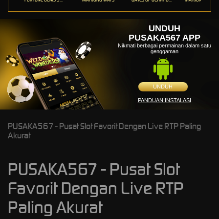
UNDUH
PUSAKA567 APP
Nikmati berbagai permainan dalam satu
genggaman
UNDUH
PANDUAN INSTALASI
PUSAKA567 - Pusat Slot Favorit Dengan Live RTP Paling
Akurat
PUSAKA567 - Pusat Slot
Favorit Dengan Live RTP
Paling Akurat