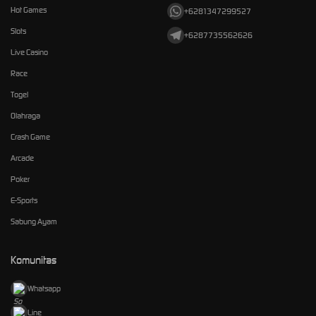
Hot Games
+6281347299527
Slots
+6287735562626
Live Casino
Race
Togel
Olahraga
Crash Game
Arcade
Poker
E-Sports
Sabung Ayam
Komunitas
Whatsapp
Line