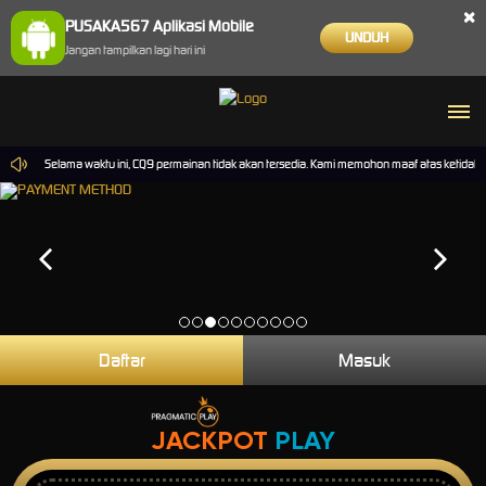
×
PUSAKA567 Aplikasi Mobile
UNDUH
Jangan tampilkan lagi hari ini
00.00. Selama waktu ini, CQ9 permainan tidak akan tersedia. Kami memohon maaf atas ketidakn
Daftar
Masuk
JACKPOT
PLAY