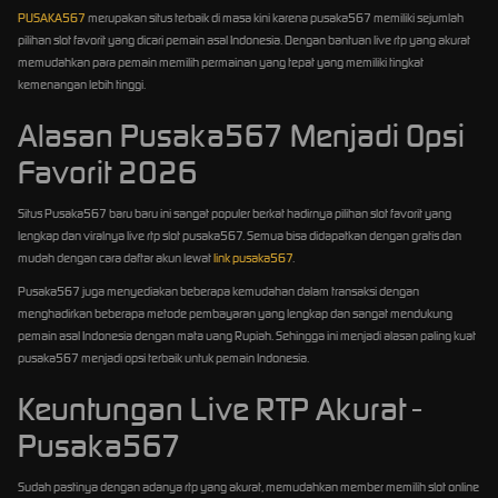
PUSAKA567
merupakan situs terbaik di masa kini karena pusaka567 memiliki sejumlah
pilihan slot favorit yang dicari pemain asal Indonesia. Dengan bantuan live rtp yang akurat
memudahkan para pemain memilih permainan yang tepat yang memiliki tingkat
kemenangan lebih tinggi.
Alasan Pusaka567 Menjadi Opsi
Favorit 2026
Situs Pusaka567 baru baru ini sangat populer berkat hadirnya pilihan slot favorit yang
lengkap dan viralnya live rtp slot pusaka567. Semua bisa didapatkan dengan gratis dan
mudah dengan cara daftar akun lewat
link pusaka567
.
Pusaka567 juga menyediakan beberapa kemudahan dalam transaksi dengan
menghadirkan beberapa metode pembayaran yang lengkap dan sangat mendukung
pemain asal Indonesia dengan mata uang Rupiah. Sehingga ini menjadi alasan paling kuat
pusaka567 menjadi opsi terbaik untuk pemain Indonesia.
Keuntungan Live RTP Akurat -
Pusaka567
Sudah pastinya dengan adanya rtp yang akurat, memudahkan member memilih slot online