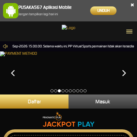
×
PUSAKA567 Aplikasi Mobile
UNDUH
Jangan tampilkan lagi hari ini
pai 30-Sep-2026 15.00.00. Selama waktu ini, PP Virtual Sports permainan tidak akan tersedia
Daftar
Masuk
JACKPOT
PLAY