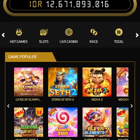
IDR
12,671,893,016
HOT GAMES
SLOTS
LIVE CASINO
RACE
TOGEL
OL
GAME POPULER
GATES OF OLYMPUS POP
STORM OF SETH 2
NEZHA 2
MOCHI MANIA 1
MAHJONG WINS 3 – BLACK SCATTER
SWEET BONANZA 2500
SUPER ELEMENTS 2