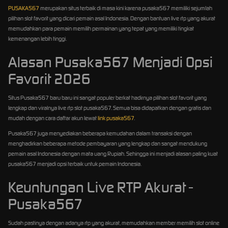
PUSAKA567
merupakan situs terbaik di masa kini karena pusaka567 memiliki sejumlah
pilihan slot favorit yang dicari pemain asal Indonesia. Dengan bantuan live rtp yang akurat
memudahkan para pemain memilih permainan yang tepat yang memiliki tingkat
kemenangan lebih tinggi.
Alasan Pusaka567 Menjadi Opsi
Favorit 2026
Situs Pusaka567 baru baru ini sangat populer berkat hadirnya pilihan slot favorit yang
lengkap dan viralnya live rtp slot pusaka567. Semua bisa didapatkan dengan gratis dan
mudah dengan cara daftar akun lewat
link pusaka567
.
Pusaka567 juga menyediakan beberapa kemudahan dalam transaksi dengan
menghadirkan beberapa metode pembayaran yang lengkap dan sangat mendukung
pemain asal Indonesia dengan mata uang Rupiah. Sehingga ini menjadi alasan paling kuat
pusaka567 menjadi opsi terbaik untuk pemain Indonesia.
Keuntungan Live RTP Akurat -
Pusaka567
Sudah pastinya dengan adanya rtp yang akurat, memudahkan member memilih slot online