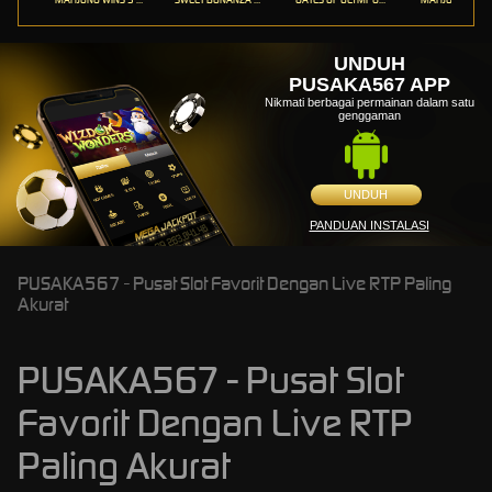
UNDUH
PUSAKA567 APP
Nikmati berbagai permainan dalam satu
genggaman
UNDUH
PANDUAN INSTALASI
PUSAKA567 - Pusat Slot Favorit Dengan Live RTP Paling
Akurat
PUSAKA567 - Pusat Slot
Favorit Dengan Live RTP
Paling Akurat