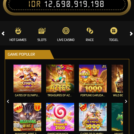
IDR
12,690,919,198
HOT GAMES
SLOTS
LIVE CASINO
RACE
TOGEL
OL
GAME POPULER
GATES OF OLYMPUS POP
TREASURES OF AZTEC
FORTUNE GARUDA 1000
MAHJONG WINS 3 – BLACK SCATTER
SWEET BONANZA 2500
GATES OF OLYMPUS 1000
MAHJONG WAYS