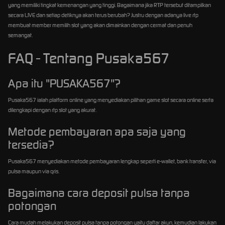
yang memiliki tingkat kemenangan yang tinggi. Bagaimana jika RTP tersebut ditampilkan
secara LIVE dan setiap detiknya akan terus berubah? Justru dengan adanya live rtp
membuat member memilih slot yang akan dimainkan dengan cermat dan penuh
semangat.
FAQ - Tentang Pusaka567
Apa itu "PUSAKA567"?
Pusaka567 ialah platform online yang menyediakan pilihan game slot secara online serta
dilengkapi dengan rtp slot yang akurat.
Metode pembayaran apa saja yang
tersedia?
Pusaka567 menyediakan metode pembayaran lengkap seperti e-wallet, bank transfer, via
pulsa maupun via qris.
Bagaimana cara deposit pulsa tanpa
potongan
Cara mudah melakukan deposit pulsa tanpa potongan yaitu daftar akun, kemudian lakukan