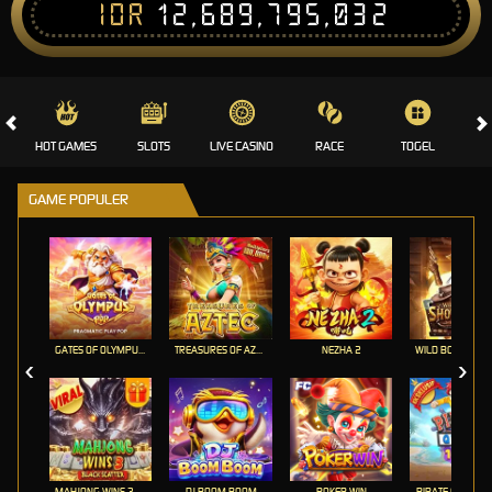
IDR
12,689,795,032
HOT GAMES
SLOTS
LIVE CASINO
RACE
TOGEL
OL
GAME POPULER
GATES OF OLYMPUS POP
TREASURES OF AZTEC
NEZHA 2
MAHJONG WINS 3 – BLACK SCATTER
DJ BOOM BOOM
POKER WIN
PIRATE QUEST 1