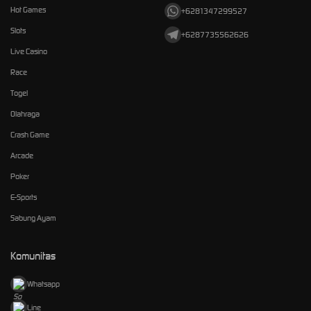
Hot Games
+6281347299527
Slots
+6287735562626
Live Casino
Race
Togel
Olahraga
Crash Game
Arcade
Poker
E-Sports
Sabung Ayam
Komunitas
Whatsapp
Line