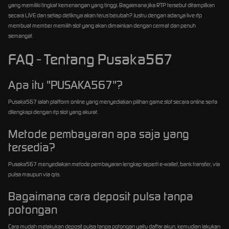
yang memiliki tingkat kemenangan yang tinggi. Bagaimana jika RTP tersebut ditampilkan
secara LIVE dan setiap detiknya akan terus berubah? Justru dengan adanya live rtp
membuat member memilih slot yang akan dimainkan dengan cermat dan penuh
semangat.
FAQ - Tentang Pusaka567
Apa itu "PUSAKA567"?
Pusaka567 ialah platform online yang menyediakan pilihan game slot secara online serta
dilengkapi dengan rtp slot yang akurat.
Metode pembayaran apa saja yang
tersedia?
Pusaka567 menyediakan metode pembayaran lengkap seperti e-wallet, bank transfer, via
pulsa maupun via qris.
Bagaimana cara deposit pulsa tanpa
potongan
Cara mudah melakukan deposit pulsa tanpa potongan yaitu daftar akun, kemudian lakukan