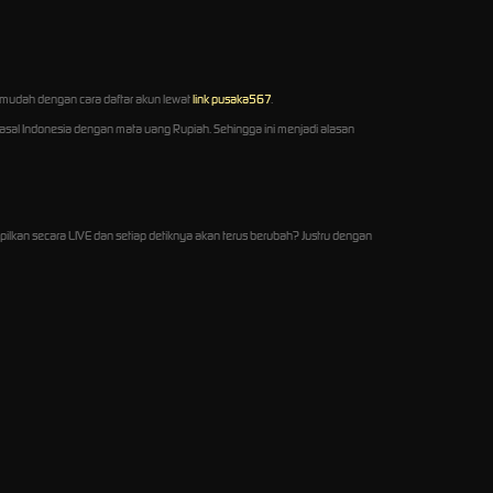
an mudah dengan cara daftar akun lewat
link pusaka567
.
 Indonesia dengan mata uang Rupiah. Sehingga ini menjadi alasan
ilkan secara LIVE dan setiap detiknya akan terus berubah? Justru dengan