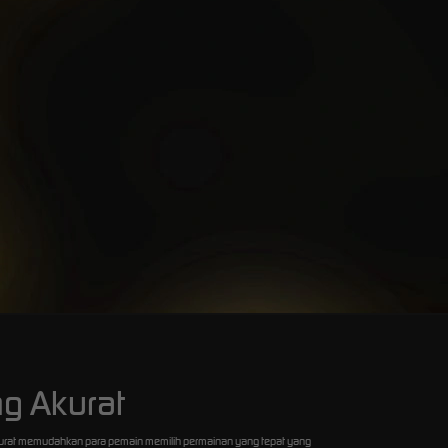
Pindai kod
untuk Un
Android 
ng Akurat
ng akurat memudahkan para pemain memilih permainan yang tepat yang