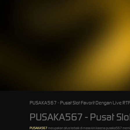
Sweet Bonanza
s****y
IDR
918,450.00
Gates of Olympus Super
Scatter
ario****a
IDR
884,000.00
Sweet Bonanza
s****y
IDR
838,800.00
Gates of Olympus Super
Scatter
s****y
IDR
754,000.00
Gates of Olympus Super
Scatter
PUSAKA567 - Pusat Slot Favorit Dengan Live RTP
s****y
PUSAKA567 - Pusat Slot
IDR
717,750.00
Gates of Olympus Super
Scatter
PUSAKA567
merupakan situs terbaik di masa kini karena pusaka567 memili