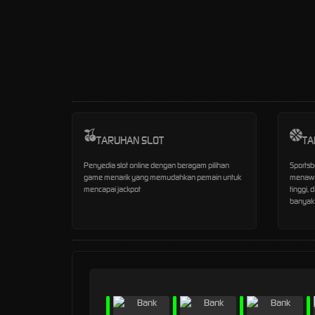
TARUHAN SLOT
TA
Penyedia slot online dengan beragam pilihan
Sportsb
game menarik yang memudahkan pemain untuk
menawar
mencapai jackpot
tinggi,
banyak 