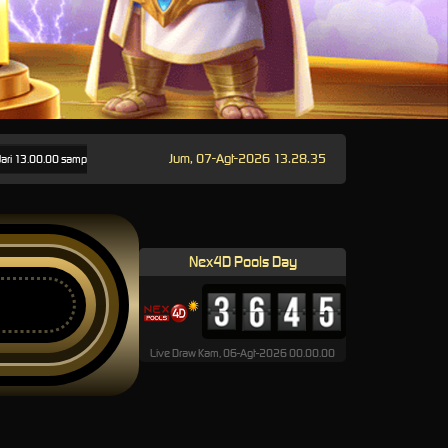
Jum, 07-Agt-2026 13.28.35
00 sampai 13.45.00. Selama waktu ini, Live22 permainan tidak akan tersedia. Kami memohon m
Nex4D Pools Day
Live Draw Kam, 06-Agt-2026 00.00.00