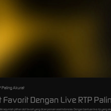
 Paling Akurat
 Favorit Dengan Live RTP Pali
ki sejumlah pilihan slot favorit yang dicari pemain asal Indonesia. Dengan bantuan live rtp ya