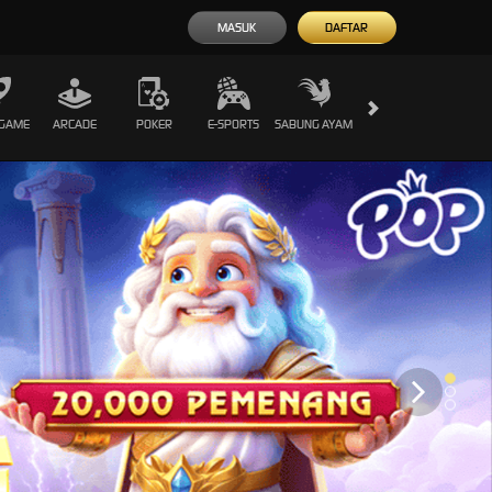
MASUK
DAFTAR
 GAME
ARCADE
POKER
E-SPORTS
SABUNG AYAM
PROMOSI