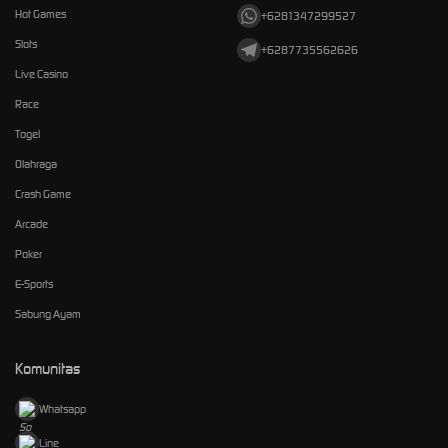
Hot Games
+6281347299527
Slots
+6287735562626
Live Casino
Race
Togel
Olahraga
Crash Game
Arcade
Poker
E-Sports
Sabung Ayam
Komunitas
Whatsapp
Line