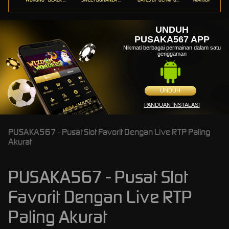
UNDUH
PUSAKA567 APP
Nikmati berbagai permainan dalam satu
genggaman
UNDUH
PANDUAN INSTALASI
PUSAKA567 - Pusat Slot Favorit Dengan Live RTP Paling
Akurat
PUSAKA567 - Pusat Slot
Favorit Dengan Live RTP
Paling Akurat